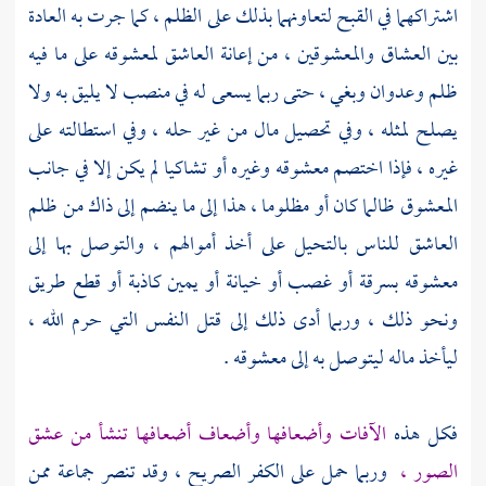
اشتراكهما في القبح لتعاونهما بذلك على الظلم ، كما جرت به العادة
بين العشاق والمعشوقين ، من إعانة العاشق لمعشوقه على ما فيه
ظلم وعدوان وبغي ، حتى ربما يسعى له في منصب لا يليق به ولا
يصلح لمثله ، وفي تحصيل مال من غير حله ، وفي استطالته على
غيره ، فإذا اختصم معشوقه وغيره أو تشاكيا لم يكن إلا في جانب
المعشوق ظالما كان أو مظلوما ، هذا إلى ما ينضم إلى ذاك من ظلم
العاشق للناس بالتحيل على أخذ أموالهم ، والتوصل بها إلى
معشوقه بسرقة أو غصب أو خيانة أو يمين كاذبة أو قطع طريق
ونحو ذلك ، وربما أدى ذلك إلى قتل النفس التي حرم الله ،
ليأخذ ماله ليتوصل به إلى معشوقه .
فكل هذه
الآفات وأضعافها وأضعاف أضعافها تنشأ من عشق
الصور ،
وربما حمل على الكفر الصريح ، وقد تنصر جماعة ممن