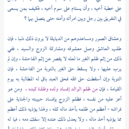
على خطبة أخيه ، وأن يستام على سوم أخيه ، فكيف بمن يسعى
في التفريق بين رجل وبين امرأته وأمته حتى يتصل بهما ؟
وعشاق الصور ومساعدوهم من الديايثة لا يرون ذلك ذنبا ، فإن
طلب العاشق وصل معشوقه ومشاركة الزوج والسيد ، ففي
ذلك من إثم ظلم الغير ما لعله لا يقصر عن إثم الفاحشة ، وإن لم
يرب عليها ، ولا يسقط حق الغير بالتوبة من الفاحشة ، فإن
التوبة وإن أسقطت حق الله فحق العبد باق له المطالبة به يوم
القيامة ، فإن
من ظلم الوالد إفساد ولده وفلذة كبده ،
ومن هو
أعز عليه من نفسه ، فظلم الزوج بإفساد حبيبته والجناية على
فراشه - أعظم من ظلمه بأخذ ماله كله ، ولهذا يؤذيه ذلك أعظم
مما يؤذيه أخذ ماله ، ولا يعدل ذلك عنده إلا سفك دمه ، فيا له