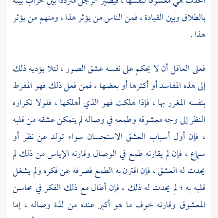
اتخذت هي معشوقا لنفسها ، فيصير الرجل مترددا بين خراب بيته
بالطلاق وبين القيادة ، فمن الناس من يؤثر هذا ، ومنهم من يؤثر
هذا .
فعلى العاقل أن لا يحكم على نفسه عشق الصور ، لئلا يؤديه ذلك
إلى هذه المفاسد أو أكثرها أو بعضها ، فمن فعل ذلك فهو المفرط
بنفسه المغرر بها ، فإذا هلكت فهو الذي أهلكها ، فلولا تكراره
النظر إلى وجه معشوقه وطمعه في وصاله لم يتمكن عشقه من قلبه
، فإن أول أسباب العشق الاستحسان سواء تولد عن نظر أو
سماع ، فإن لم يقارنه طمع في الوصال وقارنه الإياس من ذلك لم
يحدث له العشق ، فإن اقترن به الطمع فصرفه عن فكره ولم يشغل
قلبه به ؛ لم يحدث له ذلك ، فإن أطال مع ذلك الفكر في محاسن
المعشوق وقارنه خوف ما هو أكبر عنده من لذة وصاله ، إما