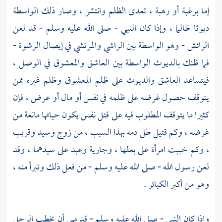
إما برغبة أو رهبة ، تعدى الظلم وانتشر ، وصار ذلك الواسطة
ديوثا ظالما ، وإذا كان النبي - صلى الله عليه وسلم - قد لعن
الرائش - وهو الواسطة بين الراشي والمرتشي في إيصال الرشوة -
فما ظنك بالديوث الواسطة بين العاشق والمعشوق في الوصل ،
فيتساعد العاشق والديوث على ظلم المعشوق وظلم غيره ممن
يتوقف حصول غرضه على ظلمه في نفس أو مال أو عرض ، فإن
كثيرا ما يتوقف المطلوب فيه على قتل نفس يكون حياتها مانعة من
غرضه ، وكم قتيل طل دمه بهذا السبب ، من زوج وسيد وقريب
، وكم خببت امرأة على بعلها ، وجارية وعبد على سيدهما ، وقد
لعن رسول الله - صلى الله عليه وسلم - من فعل ذلك وتبرأ منه ،
وهو من أكبر الكبائر .
وإذا كان النبي - صلى الله عليه وسلم - قد نهى أن يخطب الرجل