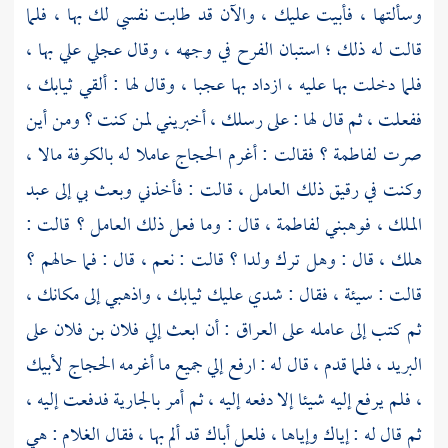
وسألتها ، فأبيت عليك ، والآن قد طابت نفسي لك بها ، فلما
قالت له ذلك ؛ استبان الفرح في وجهه ، وقال عجلي علي بها ،
فلما دخلت بها عليه ، ازداد بها عجبا ، وقال لها : ألقي ثيابك ،
ففعلت ، ثم قال لها : على رسلك ، أخبريني لمن كنت ؟ ومن أين
صرت
لفاطمة ؟
فقالت : أغرم
الحجاج
عاملا له بالكوفة مالا ،
وكنت في رقيق ذلك العامل ، قالت : فأخذني وبعث بي إلى
عبد
الملك
، فوهبني
لفاطمة ،
قال : وما فعل ذلك العامل ؟ قالت :
هلك ، قال : وهل ترك ولدا ؟ قالت : نعم ، قال : فما حالهم ؟
قالت : سيئة ، فقال : شدي عليك ثيابك ، واذهبي إلى مكانك ،
ثم كتب إلى عامله على
العراق
: أن ابعث إلي فلان بن فلان على
البريد ، فلما قدم ، قال له : ارفع إلي جميع ما أغرمه
الحجاج
لأبيك
، فلم يرفع إليه شيئا إلا دفعه إليه ، ثم أمر بالجارية فدفعت إليه ،
ثم قال له : إياك وإياها ، فلعل أباك قد ألم بها ، فقال الغلام : هي