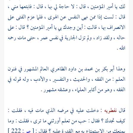
لك يا أمير المؤمنين ، قال : لا حاجة لي بها ، قال : فابتعها مني ،
قال : لست إذا ممن نهى النفس عن الهوى ، فلما عزم الفتى على
الانصراف بها ، قالت : أين وجدك بي يا أمير المؤمنين ؟ قال : على
حاله ، ولقد زاد ، ولم تزل الجارية في نفس
عمر
، حتى مات رحمه
الله .
وهذا
أبو بكر بن محمد بن داود الظاهري
العالم المشهور في فنون
العلم : من الفقه ، والحديث ، والتفسير ، والأدب ، وله قوله في
الفقه ، وهو من أكابر العلماء ، وعشقه مشهور .
قال
نفطويه
: دخلت عليه في مرضه الذي مات فيه ، فقلت :
كيف تجدك ؟ فقال : حب من تعلم أورثني ما ترى ، فقلت : وما
يمنعك من الاستمتاع به مع القدرة عليه ؟ فقال :
[
ص:
222 ]