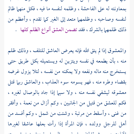
بمعاونته له على الفاحشة ، وظلمه لنفسه ما فيه ، فكل منهما ظالم
لنفسه وصاحبه ، وظلمهما متعد إلى الغير كما تقدم ، وأعظم من
ذلك ظلمهما بالشرك ، فقد
تضمن العشق أنواع الظلم كلها
.
والمعشوق إذا لم يتق الله فإنه يعرض العاشق للتلف ، وذلك ظلم
منه ، بأن يطمعه في نفسه ويتزين له ويستميله بكل طريق حتى
يستخرج منه ماله ونفعه ولا يمكنه من نفسه ، لئلا يزول غرضه
بقضاء وطره منه ، فهو يسومه سوء العذاب ، والعاشق ربما قتل
معشوقه ليشفي نفسه منه ، ولا سيما إذا جاد بالوصال لغيره ،
فكم للعشق من قتيل من الجانبين ، وكم أزال من نعمة ، وأفقر
من غنى ، وأسقط من مرتبة ، وشتت من شمل ، وكم أفسد من
أهل للرجل وولده ، فإن المرأة إذا رأت بعلها عاشقا لغيرها