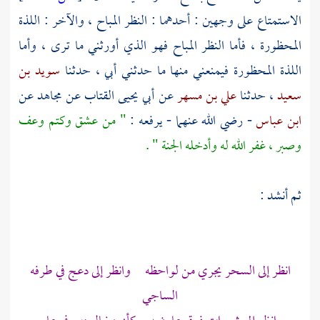
الاستمتاع على وجهين : أحدهما : النظر المباح ، والآخر : اللذة
المحظورة ، فأما النظر المباح فهو الذي أورثني ما ترى ، وأما
اللذة المحظورة فيمنعني منها ما حدثني أبي ، حدثنا
سويد بن
سعيد
، حدثنا
علي بن مسهر
عن
أبي يحيى القتاب
عن
مجاهد
عن
ابن عباس
- رضي الله عنهما - يرفعه :
" من عشق وكتم وعف
وصبر ، غفر الله له وأدخله الجنة " .
ثم أنشد :
انظر إلى السحر يجري من لواحظه وانظر إلى دعج في طرفه
الساجي