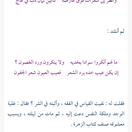
وانظر إلى شعرات فوق عارضه كأنهن نمال دب في عاج
ثم أنشد :
ما لهم أنكروا سوادا بخديه ولا ينكرون ورد الغصون ؟
إن يكن عيب خده برد الشعر فعيب العيون شعر الجفون
فقلت له : نفيت القياس في الفقه ، وأثبته في الشر ؟ فقال : غلبة
الوجد وملكة النفس دعت إليه ، ثم مات من ليلته ، وبسبب
معشوقه صنف كتاب الزهرة .