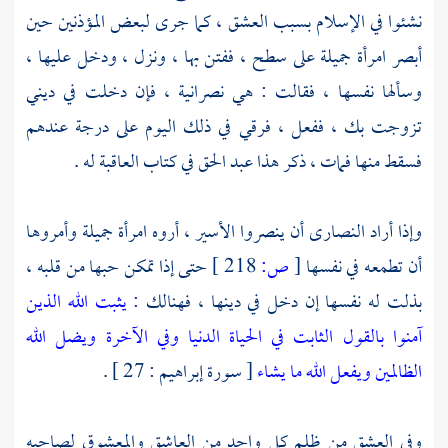
نشئوا في الإسلام بسبب العشق ، كما جرى لبعض المؤذنين حين
أبصر امرأة جميلة على سطح ، ففتن بها ، ونزل ، ودخل عليها ،
وسألها نفسها ، فقالت : هي نصرانية ، فإن دخلت في ديني
تزوجت بك ، ففعل ، فرقي في ذلك اليوم على درجة عندهم
فسقط منها فمات ، ذكر هذا عبد الحق في كتاب العاقبة له .
وإذا أراد
النصارى
أن ينصروا الأسير ، أروه امرأة جميلة وأمروها
أن تطمعه في نفسها
[
ص:
218 ]
حتى إذا تمكن حبها من قلبه ،
بذلت له نفسها إن دخل في دينها ، فهنالك :
يثبت الله الذين
آمنوا بالقول الثابت في الحياة الدنيا وفي الآخرة ويضل الله
الظالمين ويفعل الله ما يشاء
[ سورة إبراهيم : 27 ] .
وفي العشق من ظلم كل واحد من العاشق والمعشوق لصاحبه