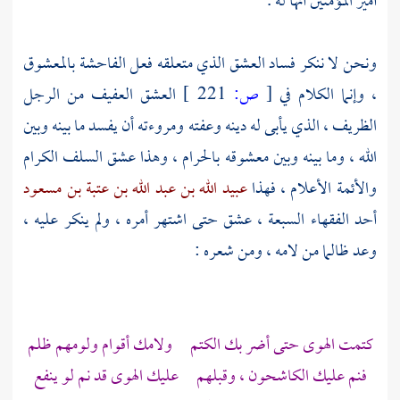
أمير المؤمنين أنها له .
ونحن لا ننكر فساد العشق الذي متعلقه فعل الفاحشة بالمعشوق
، وإنما الكلام في
[
ص:
221 ]
العشق العفيف من الرجل
الظريف ، الذي يأبى له دينه وعفته ومروءته أن يفسد ما بينه وبين
الله ، وما بينه وبين معشوقه بالحرام ، وهذا عشق السلف الكرام
والأئمة الأعلام ، فهذا
عبيد الله بن عبد الله بن عتبة بن مسعود
أحد الفقهاء السبعة ، عشق حتى اشتهر أمره ، ولم ينكر عليه ،
وعد ظالما من لامه ، ومن شعره :
كتمت الهوى حتى أضر بك الكتم ولامك أقوام ولومهم ظلم
فنم عليك الكاشحون ، وقبلهم عليك الهوى قد نم لو ينفع