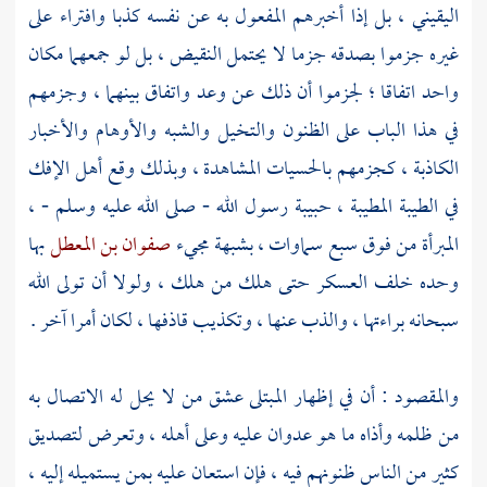
اليقيني ، بل إذا أخبرهم المفعول به عن نفسه كذبا وافتراء على
غيره جزموا بصدقه جزما لا يحتمل النقيض ، بل لو جمعهما مكان
واحد اتفاقا ؛ لجزموا أن ذلك عن وعد واتفاق بينهما ، وجزمهم
في هذا الباب على الظنون والتخيل والشبه والأوهام والأخبار
الكاذبة ، كجزمهم بالحسيات المشاهدة ، وبذلك وقع أهل الإفك
في الطيبة المطيبة ، حبيبة رسول الله - صلى الله عليه وسلم - ،
المبرأة من فوق سبع سماوات ، بشبهة مجيء
صفوان بن المعطل
بها
وحده خلف العسكر حتى هلك من هلك ، ولولا أن تولى الله
سبحانه براءتها ، والذب عنها ، وتكذيب قاذفها ، لكان أمرا آخر .
والمقصود : أن في إظهار المبتلى عشق من لا يحل له الاتصال به
من ظلمه وأذاه ما هو عدوان عليه وعلى أهله ، وتعرض لتصديق
كثير من الناس ظنونهم فيه ، فإن استعان عليه بمن يستميله إليه ،