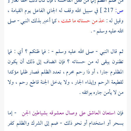
من ظلم أعظم إثما من فعل الفاحشة ، فإن كان ذلك حقا لغاز
[
ص:
217 ]
في سبيل الله وقف له الجاني الفاعل يوم القيامة ،
وقيل له :
خذ من حسناته ما شئت ،
كما أخبر بذلك النبي - صلى
الله عليه وسلم - .
ثم قال النبي - صلى الله عليه وسلم - : فما ظنكم ؟ أي : فما
تظنون يبقى له من حسناته ؟ فإن انضاف إلى ذلك أن يكون
المظلوم جارا ، أو ذا رحم محرم ، تعدد الظلم فصار ظلما مؤكدا
لقطيعة الرحم وإيذاء الجار ، ولا يدخل الجنة قاطع رحم ، ولا
من لا يأمن جاره بوائقه .
فإن
استعان العاشق على وصال معشوقه بشياطين الجن
- إما
بسحر أو استخدام أو نحو ذلك - ضم إلى الشرك والظلم كفر