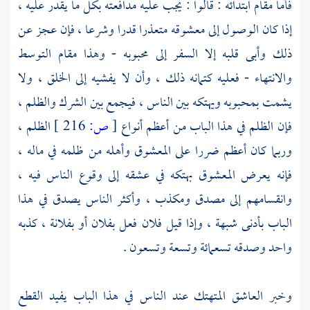
فأما مقام ابتدائه : قالوا : يجب عليه مدافعته بكل ما يقدر عليه ،
إذا كان الوصول إلى معشوقه متعذرا قدرا وشرعا ، فإن عجز عن
ذلك وأبى قلبه إلا السفر إلى محبوبه - وهذا مقام التوسط
والانتهاء - فعليه كتمانه ذلك ، وأن لا يفشيه إلى الخلق ، ولا
يشمت بمحبوبه ويهتكه بين الناس ، فيجمع بين الشرك والظلم ،
فإن الظلم في هذا الباب من أعظم أنواع
[
ص:
216 ]
الظلم ،
وربما كان أعظم ضررا على المعشوق وأهله من ظلمه في ماله ،
فإنه يعرض المعشوق بهتكه في عشقه إلى وقوع الناس فيه ،
وانقسامهم إلى مصدق ومكذب ، وأكثر الناس يصدق في هذا
الباب بأدنى شبهة ، وإذا قيل فلان فعل بفلان أو بفلانة ، كذبه
واحد وصدقه تسعمائة وتسعة وتسعون .
وخبر العاشق المتهتك عند الناس في هذا الباب يفيد القطع