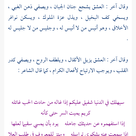
وقال آخر : العشق يشجع جنان الجبان ، ويصفي ذهن الغبي ،
ويسخي كف البخيل ، ويذل عزة الملوك ، ويسكن نوافر
الأخلاق ، وهو أنيس من لا أنيس له ، وجليس من لا جليس له
.
وقال آخر : العشق يزيل الأثقال ، ويلطف الروح ، ويصفي كدر
القلب ، ويوجب الارتياح لأفعال الكرام ، كما قال الشاعر :
سيهلك في الدنيا شفيق عليكم إذا غاله من حادث الحب غائله
كريم يميت السر حتى كأنه
إذا استفهموه عن حديثك جاهله يود بأن يمسي سقيما لعلها
إذا سمعت عنه بشكوى تراسله ويهتز للمعروف في طلب العلا