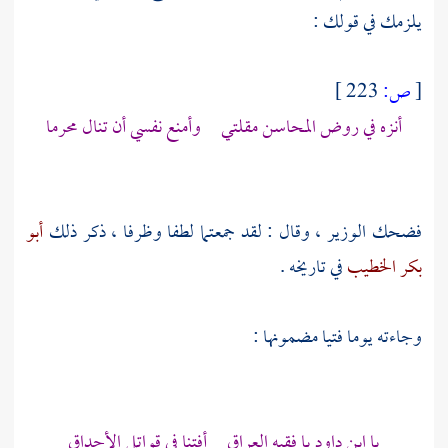
يلزمك في قولك :
[
ص:
223 ]
أنزه في روض المحاسن مقلتي وأمنع نفسي أن تنال محرما
فضحك الوزير ، وقال : لقد جمعتما لطفا وظرفا ، ذكر ذلك
أبو
بكر الخطيب
في تاريخه .
وجاءته يوما فتيا مضمونها :
يا ابن داود يا فقيه العراق أفتنا في قواتل الأحداق