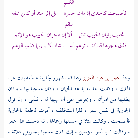
الكتم
فأصبحت كالهندي إذ مات حسرة على إثر هند أو كمن شفه
سقم
تجنبت إتيان الحبيب تأثما ألا إن هجران الحبيب هو الإثم
فذق هجرها قد كنت تزعم أنه رشاد ألا يا ربما كذب الزعم
وهذا
عمر بن عبد العزيز
وعشقه مشهور لجارية
فاطمة بنت عبد
الملك ،
وكانت جارية بارعة الجمال ، وكان معجبا بها ، وكان
يطلبها من امرأته ، ويحرص على أن تهبها له ، فتأبى ، ولم تزل
الجارية في نفس عمر ، فلما استخلف ، أمرت
فاطمة
بالجارية
فأصلحت ، وكانت مثلا في حسنها وجمالها ، ثم دخلت على
عمر
، وقالت : يا أمير المؤمنين ، إنك كنت معجبا بجاريتي فلانة ،