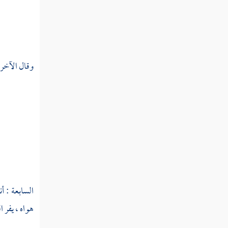
وقال الآخر 
السابعة : أ
هواه ، يفر ا