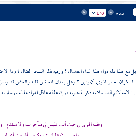
صفحة
178
هل مع هذا كله دواء لهذا الداء العضال ؟ ورقية لهذا السحر القتال ؟ وما الاح
لسكران بخمر الهوى أن يفيق ؟ وهل يملك العاشق قلبه والعشق قد وصل إ
إن لامه لائم التذ بملامه ذكرا لمحبوبه ، وإن عذله عاذل أغراه عذله ، وسار به 
وقف الهوى بي حيث أنت فليس لي متأخر عنه ولا متقدم و
ما من يهون عليك ممن يكرم أشبهت أعدائي