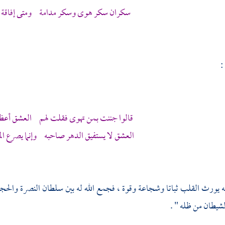
سكران سكر هوى وسكر مدامة ومتى إفاقة م
:
قالوا جننت بمن تهوى فقلت لهم العشق أعظم م
العشق لا يستفيق الدهر صاحبه وإنما يصرع الم
نه يورث القلب ثباتا وشجاعة وقوة ، فجمع الله له بين سلطان النصرة والحجة 
لشيطان من ظله " .