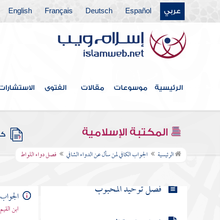
عربي
Español
Deutsch
Français
English
فصل عقوبة اللواط
فصل عقوبة اللواط وعقوبة الزنى
فصل واطئ البهيمة
الرئيسية
موسوعات
مقالات
الفتوى
الاستشارات
فصل اللواط والسحاق
المكتبة الإسلامية
كتب
فصل دواء اللواط
الرئيسية
الجواب الكافي لمن سأل عن الدواء الشافي
فصل دواء اللواط
فصل توحيد المحبوب
الجواب 
ابن القيم