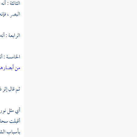
الثالثة : أ
البصر ، فإن
فصل كمال اللذة في كمال المحبوب
وكمال المحبة
الرابعة : أن
فصل الحب الذي لا ينكر ولا يذم
الخامسة : أ
من أبصارهم
فصل محبة الزوجات
ثم قال إثر 
فصل أقسام الناس في العشق
أي مثل نوره
فصل حديث من عشق فعف
أقبلت سحائ
بأسباب الشق