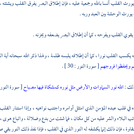
نه يورث القلب أنسا بالله وجمعية عليه ، فإن إطلاق البصر يفرق القلب ويشتت
ه يورث الوحشة بين العبد وربه .
ه يقوي القلب ويفرحه ، كما أن إطلاق البصر يضعفه ويحزنه .
نه يكسب القلب نورا ، كما أن إطلاقه يلبسه ظلمة ، ولهذا ذكر الله سبحانه آية 
 ويحفظوا فروجهم
[ سورة النور : 30 ] .
ذلك :
الله نور السماوات والأرض مثل نوره كمشكاة فيها مصباح
[ سورة النور : 35 ]
 في قلب عبده المؤمن الذي امتثل أوامره واجتنب نواهيه ، وإذا استنار القلب أ
ب البلاء والشر عليه من كل مكان ، فما شئت من بدع وضلالة ، واتباع هوى 
اوة ، فإن ذلك إنما يكشفه له النور الذي في القلب ، فإذا نفذ ذلك النور بق