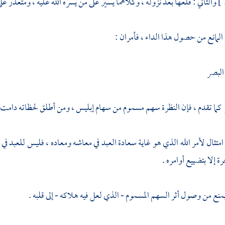
والثاني : قلعها بعد نزوله ، وكلاهما يسير على من يسره الله عليه ، ومتعذر على م
 المانع من حصول هذا الداء ، فأمران :
لبصر
كما تقدم ، فإن النظرة سهم مسموم من سهام إبليس ، ومن أطلق لحظاته دامت 
 امتثال لأمر الله الذي هو غاية سعادة العبد في معاشه ومعاده ، فليس للعبد في 
رة إلا بتضييع أوامره .
ه يمنع من وصول أثر السهم المسموم - الذي لعل فيه هلاكه - إلى قلبه .