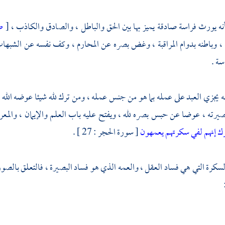
نه يورث فراسة صادقة يميز بها بين الحق والباطل ، والصادق والكاذب ،
[
ص
ة ، وباطنه بدوام المراقبة ، وغض بصره عن المحارم ، وكف نفسه عن الشبها
سة .
ه يجزي العبد على عمله بما هو من جنس عمله ، ومن ترك لله شيئا عوضه الله خ
يرته ، عوضا عن حبس بصره لله ، ويفتح عليه باب العلم والإيمان ، والمعرفة 
ك إنهم لفي سكرتهم يعمهون
[ سورة الحجر : 27 ] .
كرة التي هي فساد العقل ، والعمه الذي هو فساد البصيرة ، فالتعلق بالصو