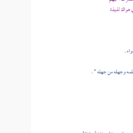
 هواك لذيذة
اء .
مه وجهله من جهله " .