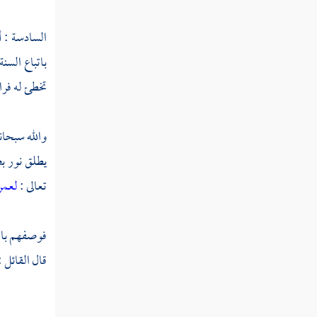
السادسة : أ
باتباع السن
تخطئ له فرا
والله سبحان
يطلق نور بص
تعالى :
لعمر
فوصفهم بالس
قال القائل :