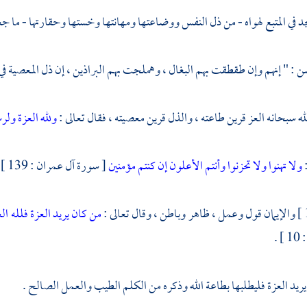
 في المتبع لهواه - من ذل النفس ووضاعتها ومهانتها وخستها وحقارتها - ما جع
سن
: " إنهم وإن طقطقت بهم البغال ، وهملجت بهم البراذين ، إن ذل المعصية في ر
ه سبحانه العز قرين طاعته ، والذل قرين معصيته ، فقال تعالى :
ولله العزة ولر
:
ولا تهنوا ولا تحزنوا وأنتم الأعلون إن كنتم مؤمنين
[ سورة آل عمران : 139 ] .
والإيمان قول وعمل ، ظاهر وباطن ، وقال تعالى :
من كان يريد العزة فلله ا
 .
ريد العزة فليطلبها بطاعة الله وذكره من الكلم الطيب والعمل الصالح .