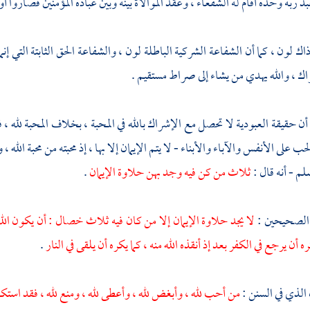
عبد ربه وحده أقام له الشفعاء ، وعقد الموالاة بينه وبين عباده المؤمنين فصاروا أو
اك لون ، كما أن الشفاعة الشركية الباطلة لون ، والشفاعة الحق الثابتة التي إن
ك ، والله يهدي من يشاء إلى صراط مستقيم .
أن حقيقة العبودية لا تحصل مع الإشراك بالله في المحبة ، بخلاف المحبة لله ، ف
حب على الأنفس والآباء والأبناء - لا يتم الإيمان إلا بها ، إذ محبته من محبة ال
لم - أنه قال :
ثلاث من كن فيه وجد بهن حلاوة الإيمان
.
 الصحيحين :
لا يجد حلاوة الإيمان إلا من كان فيه ثلاث خصال : أن يكون الله 
ره أن يرجع في الكفر بعد إذ أنقذه الله منه ، كما يكره أن يلقى في النار
.
الذي في السنن :
من أحب لله ، وأبغض لله ، وأعطى لله ، ومنع لله ، فقد استك