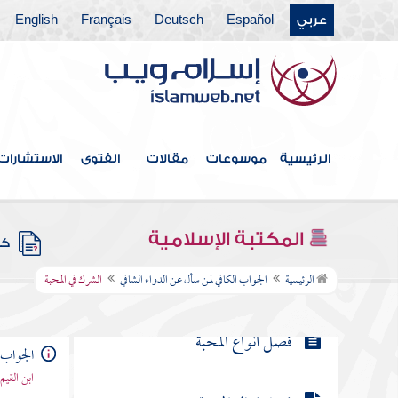
عربي
Español
Deutsch
Français
English
فصل دواء اللواط
فصل توحيد المحبوب
فصل خاصية التعبد
الرئيسية
موسوعات
مقالات
الفتوى
الاستشارات
فصل آخر مراتب الحب
المكتبة الإسلامية
كتب
الشرك في المحبة
الرئيسية
الجواب الكافي لمن سأل عن الدواء الشافي
الشرك في المحبة
فصل أنواع المحبة
الجواب 
ابن القيم