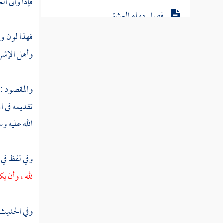
فإذا والى ال
فصل دواء العشق
فهذا لون وذ
فصل مقامات العاشق
وأهل الإشرا
المحبة النافعة
والمقصود : 
تقديمه في ال
فصل كمال اللذة في كمال المحبوب
الله عليه وس
وكمال المحبة
وفي لفظ في
فصل الحب الذي لا ينكر ولا يذم
لله ، وأن يك
فصل محبة الزوجات
وفي الحديث 