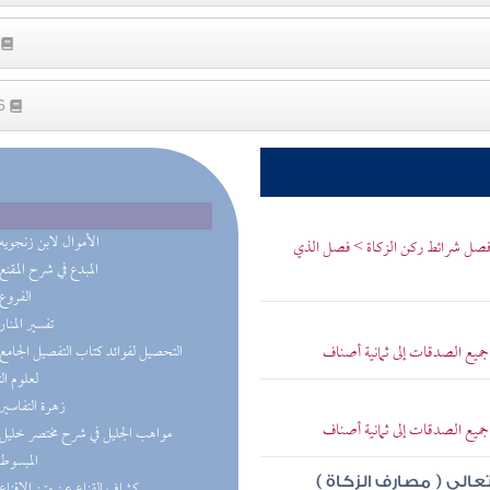
1
16
(6) الأموال لابن زنجويه
> فصل شرائط ركن الزكاة > فصل الذي
(4) المبدع في شرح المقنع
(4) الفروع
(4) تفسير المنار
ع الصدقات إلى ثمانية أصناف
لعلوم ال
(3) زهرة التفاسير
ع الصدقات إلى ثمانية أصناف
(2) مواهب الجليل في شرح مختصر خليل
(2) المبسوط
تعالى ( مصارف الزكاة )
(2) كشاف القناع عن متن الإقناع