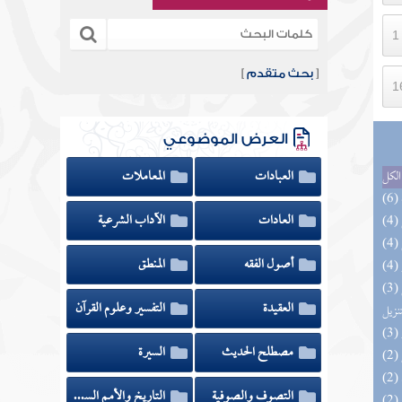
[
بحث متقدم
]
العرض الموضوعي
العبادات
المعاملات
الكل
العادات
الآداب الشرعية
أصول الفقه
المنطق
(3) التحصيل لفوائد كتاب التفصيل الجامع
العقيدة
التفسير وعلوم القرآن
تنزيل
مصطلح الحديث
السيرة
التصوف والصوفية
التاريخ والأمم السابقة