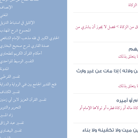
لزكاة
(2) الإنصاف
(2) المغني
(2) الإكليل في استنباط التنزيل
اق من الزكاة > فصل لا يجوز أن يشتري من
(2) المجموع شرح المهذب
(2) الحاوي الكبير في فقه مذهب الإمام الشافعي
(2) عمدة القاري شرح صحيح البخاري
يهم
(2) أحكام القرآن الكريم للطحاوي
ا يتعلق بذلك
(2) التفسير الوسيط للواحدي
(2) المدونة
 ولائه ) إذا مات عن غير وارث
(2) تفسير القرطبي
(1) فتح القدير الجامع بين فني الرواية والدراية
ا يتعلق بذلك
(1) تفسير الكشاف
(1) تفسير القرآن العزيز لابن أبي زمنين
م أو أميره
(1) التحرير والتنوير
 ماله أو زكاة فطره أو تولاها الإمام أو
(1) زاد المسير
(1) تفسير عبد الرزاق
(1) تفسير البيضاوي
ن ميت ولا تكفينه ولا بناء