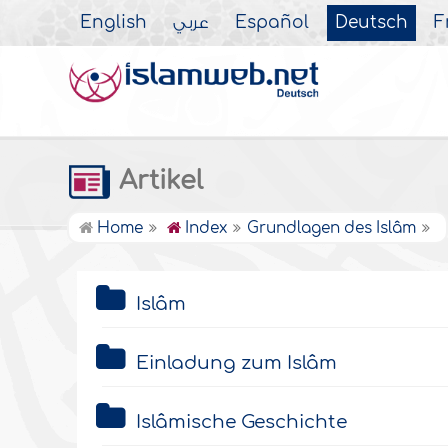
English
عربي
Español
Deutsch
F
Artikel
Home
Index
Grundlagen des Islâm
Islâm
Einladung zum Islâm
Islâmische Geschichte