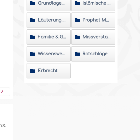
Grundlagen des Islâm
Islâmische Verhaltensregeln
Läuterung der Seele
Prophet Muhammad
Familie & Gesellschaft
Missverständnisse
Wissenswertes über den Qurân
Ratschläge
Erbrecht
“
22
ns.