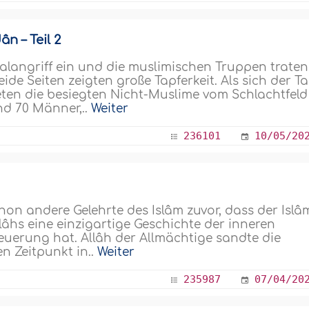
n – Teil 2
talangriff ein und die muslimischen Truppen traten
ide Seiten zeigten große Tapferkeit. Als sich der T
eten die besiegten Nicht-Muslime vom Schlachtfeld
nd 70 Männer,..
Weiter
236101
10/05/20
1
chon andere Gelehrte des Islâm zuvor, dass der Islâ
Allâhs eine einzigartige Geschichte der inneren
uerung hat. Allâh der Allmächtige sandte die
n Zeitpunkt in..
Weiter
235987
07/04/20