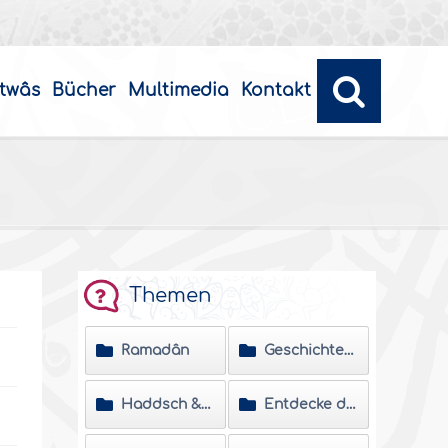
twâs
Bücher
Multimedia
Kontakt
Themen
Ramadân
Geschichten neuer Muslime
Haddsch & Umra
Entdecke den Islâm