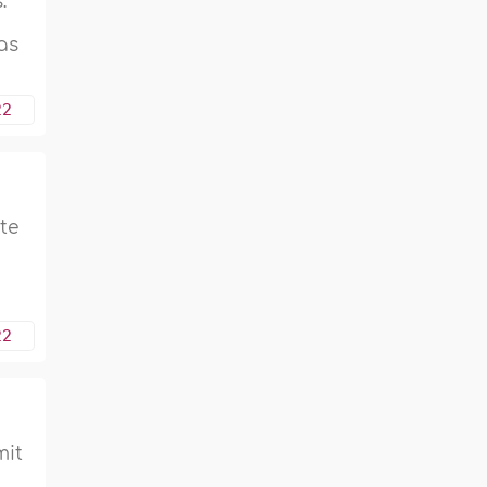
:
as
22
te
22
mit