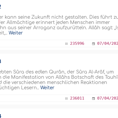
2
r kann seine Zukunft nicht gestalten. Dies führt z
der Allmächtige erinnert jeden Menschen immer
hn aus seiner Arroganz aufzurütteln. Allâh sagt: „I
t,..
Weiter
235996
07/04/20
3
ebten Sûra des edlen Qurân, der Sûra Al-Arâf, um
 die Manifestation von Allâhs Botschaft des Tauh
nd die verschiedenen menschlichen Reaktionen
lüchtigen Lesern..
Weiter
236011
07/04/20
4