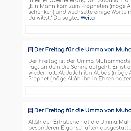
In einer Überlieferung von Abdullâh ibn
„Ein Mann kam zum Propheten (möge Al
schenken) und wechselte einige Worte mi
du willst.‘ Da sagte..
Weiter
Der Freitag für die Umma von Muha
Der Freitag ist der Umma Muhammads vo
Tag, an dem die Sonne aufgeht. Er ist e
wiederholt. Abdullâh ibn Abbâs (möge Al
Prophet (möge Allâh ihn in Ehren halte
Der Freitag für die Umma von Muha
Allâh der Erhabene hat die Umma Muha
besonderen Eigenschaften ausgestattet