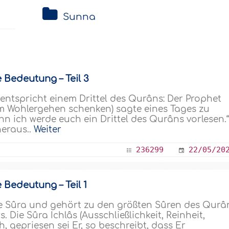
Sunna
e Bedeutung – Teil 3
 entspricht einem Drittel des Qurâns: Der Prophet
hm Wohlergehen schenken) sagte eines Tages zu
n ich werde euch ein Drittel des Qurâns vorlesen.
heraus..
Weiter
236299
22/05/20
e Bedeutung – Teil 1
che Sûra und gehört zu den größten Sûren des Qurâ
. Die Sûra Ichlâs (Ausschließlichkeit, Reinheit,
h, gepriesen sei Er, so beschreibt, dass Er