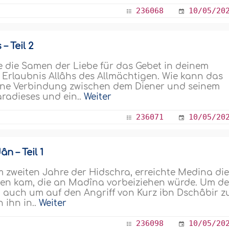
236068
10/05/20
 Teil 2
äe die Samen der Liebe für das Gebet in deinem
 Erlaubnis Allâhs des Allmächtigen. Wie kann das
eine Verbindung zwischen dem Diener und seinem
aradieses und ein..
Weiter
236071
10/05/20
n – Teil 1
zweiten Jahre der Hidschra, erreichte Medina di
ien kam, die an Madîna vorbeiziehen würde. Um d
 auch um auf den Angriff von Kurz ibn Dschâbir z
 ihn in..
Weiter
236098
10/05/20