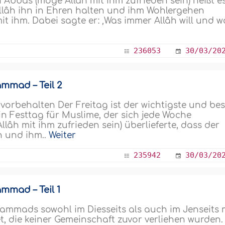
 Abbâs (möge Allâh mit ihm zufrieden sein) heißt es
lâh ihn in Ehren halten und ihm Wohlergehen
t ihm. Dabei sagte er: ‚Was immer Allâh will und w
236053
30/03/20
mmad – Teil 2
rbehalten Der Freitag ist der wichtigste und bes
in Festtag für Muslime, der sich jede Woche
lâh mit ihm zufrieden sein) überlieferte, dass der
n und ihm..
Weiter
235942
30/03/20
mmad – Teil 1
mmads sowohl im Diesseits als auch im Jenseits 
, die keiner Gemeinschaft zuvor verliehen wurden.