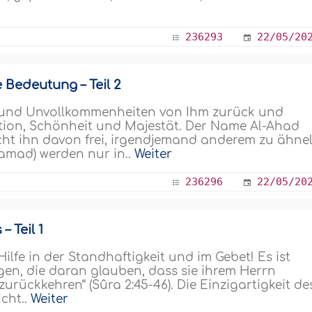
236293
22/05/20
e Bedeutung – Teil 2
 und Unvollkommenheiten von Ihm zurück und
ktion, Schönheit und Majestät. Der Name Al-Ahad
icht ihn davon frei, irgendjemand anderem zu ähnel
amad) werden nur in..
Weiter
236296
22/05/20
 Teil 1
ilfe in der Standhaftigkeit und im Gebet! Es ist
tigen, die daran glauben, dass sie ihrem Herrn
rückkehren“ (Sûra 2:45-46). Die Einzigartigkeit de
icht..
Weiter