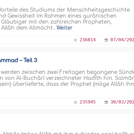
 Vorteile des Studiums der Menschheitsgeschichte
 und Gewissheit Im Rahmen eines qurânischen
n Gläubiger mit den zahlreichen Propheten,
 Allâh dem Allmächt..
Weiter
236014
07/04/20
mmad – Teil 3
em werden zwischen zwei Freitagen begangene Sünd
ein von Al-Buchârî verzeichneter Hadîth hin. Salmâ
sein) überlieferte, dass der Prophet (möge Allâh ih
235945
30/03/20