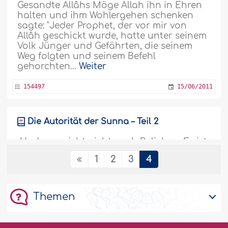
Gesandte Allâhs Möge Allah ihn in Ehren
halten und ihm Wohlergehen schenken
sagte: "Jeder Prophet, der vor mir von
Allâh geschickt wurde, hatte unter seinem
Volk Jünger und Gefährten, die seinem
Weg folgten und seinem Befehl
gehorchten...
Weiter
154497
15/06/2011
Die Autorität der Sunna – Teil 2
„Und er spricht nicht nach Belieben. Es ist
gewiss nur eine Offenbarung, die
1
2
3
4
geoffenbart wird.“ (Sûra 53: 3-4) In vielen
Artikeln behandelten wir das Thema der
Stellung der Sunna im Islâm und
demonstrierten ihre Wichtigkeit für das
Themen
Dasein eines Muslims. In einigen der
nächsten Artikel werden wir uns auf das
Thema..
Weiter