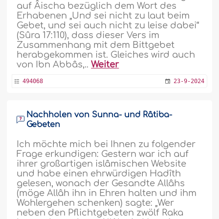
auf Âischa bezüglich dem Wort des
Erhabenen „Und sei nicht zu laut beim
Gebet, und sei auch nicht zu leise dabei“
(Sûra 17:110), dass dieser Vers im
Zusammenhang mit dem Bittgebet
herabgekommen ist. Gleiches wird auch
von Ibn Abbâs,..
Weiter
494068
23-9-2024
Nachholen von Sunna- und Râtiba-
Gebeten
Ich möchte mich bei Ihnen zu folgender
Frage erkundigen: Gestern war ich auf
ihrer großartigen islâmischen Website
und habe einen ehrwürdigen Hadîth
gelesen, wonach der Gesandte Allâhs
(möge Allâh ihn in Ehren halten und ihm
Wohlergehen schenken) sagte: „Wer
neben den Pflichtgebeten zwölf Raka