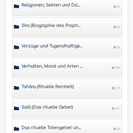
Religionen, Sekten und Da'wa (Einladung zum Islâm)
22
Sîra (Biographie des Propheten)
42
Vorzüge und Tugendhaftigkeiten
50
Verhalten, Moral und Arten des Dhikr und Du'âs
388
Tahâra (Rituelle Reinheit)
175
Salâ (Das rituelle Gebet)
317
Das rituelle Totengebet und Rechtsurteile zur Bestattungen
29