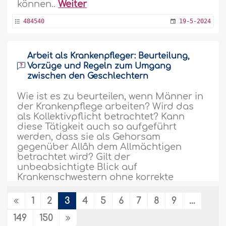
können..
Weiter
484540
19-5-2024
Arbeit als Krankenpfleger: Beurteilung,
Vorzüge und Regeln zum Umgang
zwischen den Geschlechtern
Wie ist es zu beurteilen, wenn Männer in
der Krankenpflege arbeiten? Wird das
als Kollektivpflicht betrachtet? Kann
diese Tätigkeit auch so aufgeführt
werden, dass sie als Gehorsam
gegenüber Allâh dem Allmächtigen
betrachtet wird? Gilt der
unbeabsichtigte Blick auf
Krankenschwestern ohne korrekte
islâmische Bekleidung als unerlaubt,..
Weiter
1
2
3
4
5
6
7
8
9
...
483226
19-5-2024
149
150