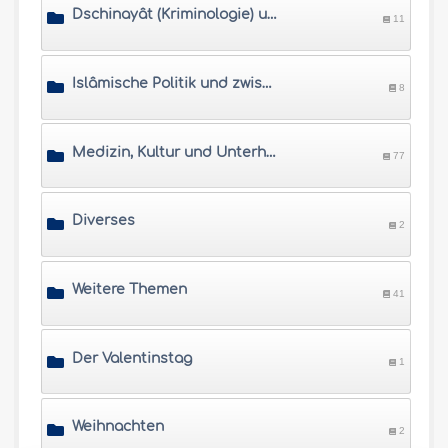
Dschinayât (Kriminologie) und islâmisches Rechtssystem
11
Islâmische Politik und zwischenstaatliche Beziehungen
8
Medizin, Kultur und Unterhaltung
77
Diverses
2
Weitere Themen
41
Der Valentinstag
1
Weihnachten
2