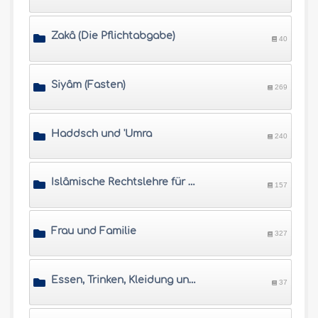
Zakâ (Die Pflichtabgabe)
40
Siyâm (Fasten)
269
Haddsch und 'Umra
240
Islâmische Rechtslehre für Vereinbarungen, Verträge und Erbschaft
157
Frau und Familie
327
Essen, Trinken, Kleidung und Schmuck
37