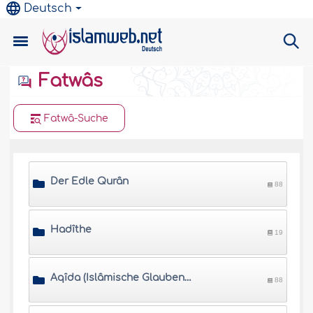
Deutsch
Fatwâs
Fatwâ-Suche
Der Edle Qurân
88
Hadîthe
19
Aqîda (Islâmische Glaubensgrundlagen)
88