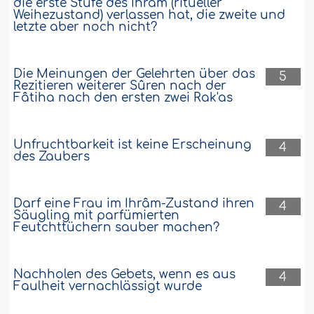
zusammenlegen?..
Weiter
die erste Stufe des Ihrâm (ritueller
Weihezustand) verlassen hat, die zweite und
115280
19-5-2024
letzte aber noch nicht?
Wenn eine Frau nicht weiß, wann ihre
Die Meinungen der Gelehrten über das
5
Rezitieren weiterer Sûren nach der
Periode aufhört
Fâtiha nach den ersten zwei Rak'as
Mein Problem ist, dass ich nicht weiß,
wann meine Monatsregel zu Ende ist,
weil die betreffende Körperstelle nicht
Unfruchtbarkeit ist keine Erscheinung
4
des Zaubers
trocken wird und keine weiße Flüssigkeit
auftritt. Im Ramadân war ich mir bei den
letzten zwei Tagen der Monatsregel im
Zweifel, ob es die Menstruation war oder
Darf eine Frau im Ihrâm-Zustand ihren
4
nicht. Ich habe daher mein Fasten nicht
Säugling mit parfümierten
unterbrochen. Was gilt..
Weiter
Feutchttüchern sauber machen?
99960
3-4-2024
Nachholen des Gebets, wenn es aus
4
Faulheit vernachlässigt wurde