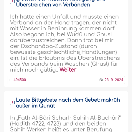
Überstreichen von Verbänden
Ich hatte einen Unfall und musste einen
Verband an der Hand tragen, der nicht
mit Wasser in Berührung kommen darf.
Also begann ich, bei Wudû und Ghusl
darüberzustreichen. Dann trat bei mir
der Dschanâba-Zustand (durch
bewusste geschlechtliche Handlungen)
ein. Ist die Erlaubnis des Überstreichens
des Verbands beim Waschen (Ghusl) für
mich noch gültig..
Weiter
494500
23-9-2024
Laute Bittgebete nach dem Gebet: makrûh
außer im Qunût
In „Fath Al-Bârî Scharh Sahîh Al-Buchârî“
(Hadîth 4722, 4723) und den beiden
Sahîh-Werken heißt es unter Berufung