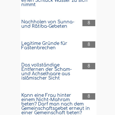
einen Schluck Wasser zu sich
nimmt
Nachholen von Sunna-
8
und Râtiba-Gebeten
Legitime Gründe für
8
Fastenbrechen
Das vollständige
8
Entfernen der Scham-
und Achselhaare aus
islâmischer Sicht
Kann eine Frau hinter
8
einem Nicht-Mahram
beten? Darf man nach dem
Gemeinschaftsgebet erneut in
einer Gemeinschaft beten?