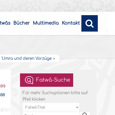
twâs
Bücher
Multimedia
Kontakt
d 'Umra und deren Vorzüge
Fatwâ-Suche
009
Für mehr Suchoptionen bitte auf
88
Pfeil klicken