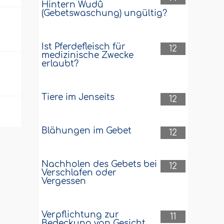
Hintern Wudû
(Gebetswaschung) ungültig?
Ist Pferdefleisch für
12
medizinische Zwecke
erlaubt?
Tiere im Jenseits
12
Blähungen im Gebet
12
Nachholen des Gebets bei
12
Verschlafen oder
Vergessen
Verpflichtung zur
11
Bedeckung von Gesicht