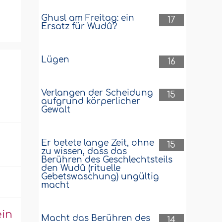
Ghusl am Freitag: ein
17
Ersatz für Wudû?
Lügen
16
Verlangen der Scheidung
15
aufgrund körperlicher
Gewalt
Er betete lange Zeit, ohne
15
zu wissen, dass das
Berühren des Geschlechtsteils
den Wudû (rituelle
Gebetswaschung) ungültig
macht
ein
Macht das Berühren des
14