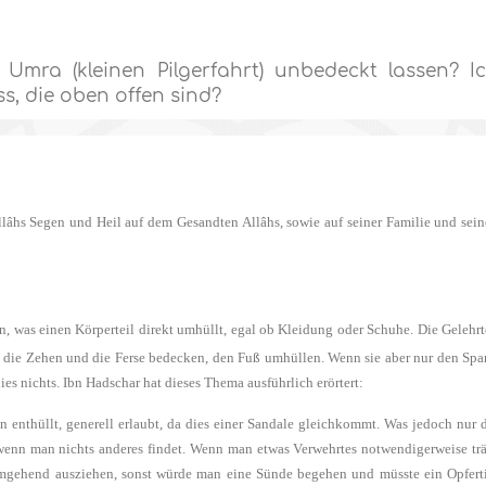
ra (kleinen Pilgerfahrt) unbedeckt lassen? I
, die oben offen sind?
llâhs Segen und Heil auf dem Gesandten Allâhs, sowie auf seiner Familie und sei
en, was einen Körperteil direkt umhüllt, egal ob Kleidung oder Schuhe. Die Gelehr
die die Zehen und die Ferse bedecken, den Fuß umhüllen. Wenn sie aber nur den Sp
es nichts. Ibn Hadschar hat dieses Thema ausführlich erörtert:
n enthüllt, generell erlaubt, da dies einer Sandale gleichkommt. Was jedoch nur 
r wenn man nichts anderes findet. Wenn man etwas Verwehrtes notwendigerweise tr
umgehend ausziehen, sonst würde man eine Sünde begehen und müsste ein Opfert