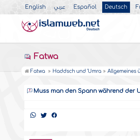
English
عربي
Español
Deutsch
F
Fatwa
Fatwa
Haddsch und 'Umra
Allgemeines 
Muss man den Spann während der U