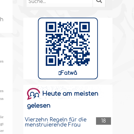
ch
nen
Fatwâ
ten
Heute am meisten
ann
gelesen
die
Vierzehn Regeln für die
18
ägt
menstruierende Frau
ier