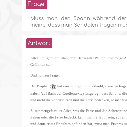
Frage
Muss man den Spann während der Um
meine, dass man Sandalen tragen muss
Antwort
Alles Lob gebührt Allâh, dem Herrn aller Welten, und möge A
Gefährten sein.
Und nun zur Frage:
Der Prophet
hat einem Pilger nicht erlaubt, etwas zu trag
haben (auf Basis der Quellentexte) festgelegt, dass Schuhe, 
und nicht die Zehenspitzen und die Ferse bedecken, so macht di
Zusammengefasst ist Alles, was die Ferse und die Zehenspitze
Zehen oder die Ferse bedeckt, kann nicht erlaubt sein, auße
und dann etwas Erlaubtes gefunden hat, muss man Ersteres 