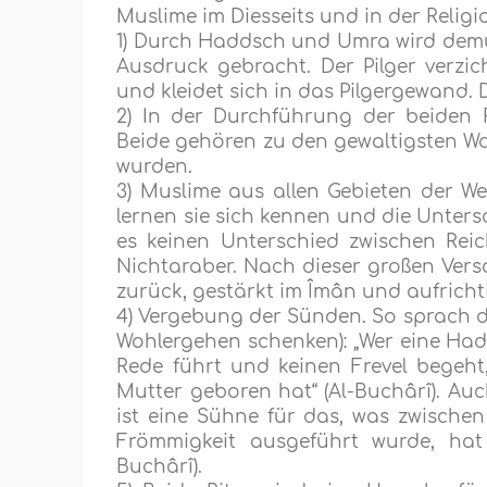
Muslime im Diesseits und in der Religi
1) Durch Haddsch und Umra wird dem
Ausdruck gebracht. Der Pilger verzic
und kleidet sich in das Pilgergewand.
2) In der Durchführung der beiden 
Beide gehören zu den gewaltigsten Wo
wurden.
3) Muslime aus allen Gebieten der 
lernen sie sich kennen und die Unters
es keinen Unterschied zwischen Re
Nichtaraber. Nach dieser großen Vers
zurück, gestärkt im Îmân und aufrich
4) Vergebung der Sünden. So sprach d
Wohlergehen schenken): „Wer eine Had
Rede führt und keinen Frevel begeht
Mutter geboren hat“ (Al-Buchârî). Au
ist eine Sühne für das, was zwische
Frömmigkeit ausgeführt wurde, hat
Buchârî).