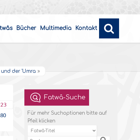
twâs
Bücher
Multimedia
Kontakt
 und der 'Umra
Fatwâ-Suche
023
Für mehr Suchoptionen bitte auf
80
Pfeil klicken