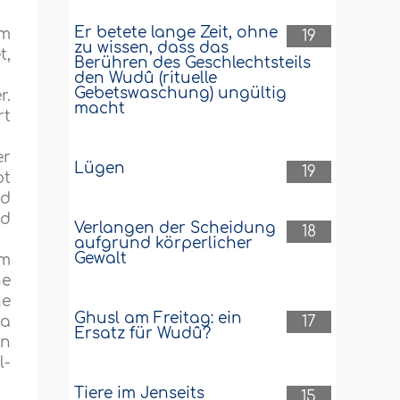
Er betete lange Zeit, ohne
um
19
zu wissen, dass das
t,
Berühren des Geschlechtsteils
den Wudû (rituelle
Gebetswaschung) ungültig
r.
macht
rt
er
Lügen
19
bt
nd
nd
Verlangen der Scheidung
18
aufgrund körperlicher
Gewalt
hm
ne
ne
Ghusl am Freitag: ein
17
ra
Ersatz für Wudû?
in
l-
Tiere im Jenseits
15