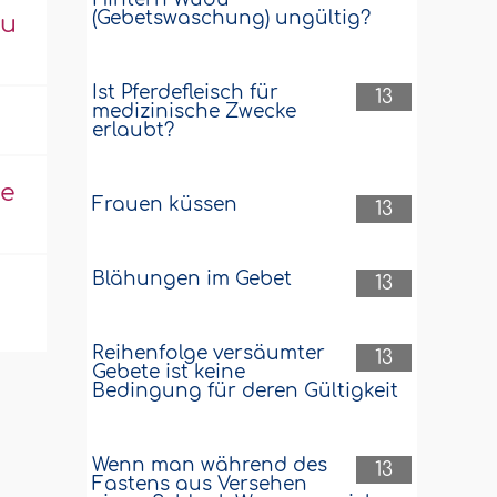
(Gebetswaschung) ungültig?
zu
Ist Pferdefleisch für
13
medizinische Zwecke
erlaubt?
ne
Frauen küssen
13
Blähungen im Gebet
13
)
Reihenfolge versäumter
13
Gebete ist keine
Bedingung für deren Gültigkeit
Wenn man während des
13
Fastens aus Versehen