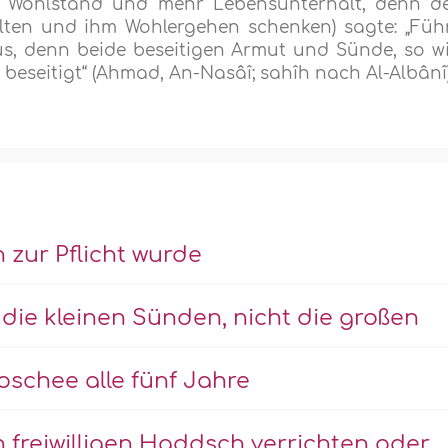
ür Wohlstand und mehr Lebensunterhalt, denn d
lten und ihm Wohlergehen schenken) sagte: „Füh
 denn beide beseitigen Armut und Sünde, so w
beseitigt“ (Ahmad, An-Nasâî; sahîh nach Al-Albânî)
 zur Pflicht wurde
 die kleinen Sünden, nicht die großen
schee alle fünf Jahre
 freiwilligen Haddsch verrichten oder