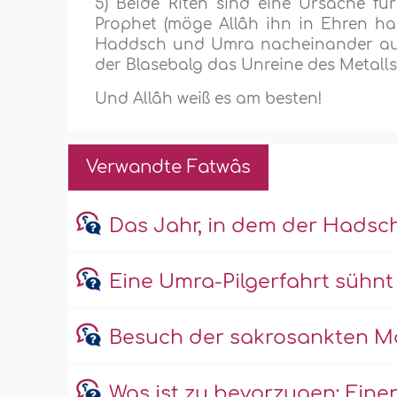
5) Beide Riten sind eine Ursache f
Prophet (möge Allâh ihn in Ehren ha
Haddsch und Umra nacheinander aus,
der Blasebalg das Unreine des Metalls 
Und Allâh weiß es am besten!
Verwandte Fatwâs
Das Jahr, in dem der Hadsch
Eine Umra-Pilgerfahrt sühnt
Besuch der sakrosankten Mo
Was ist zu bevorzugen: Einen