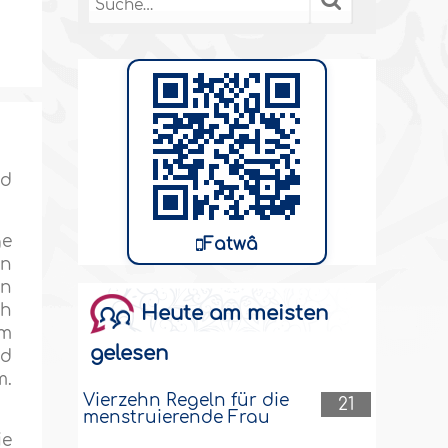
nd
ge
Fatwâ
en
en
ch
Heute am meisten
hm
gelesen
nd
m.
Vierzehn Regeln für die
21
menstruierende Frau
ie