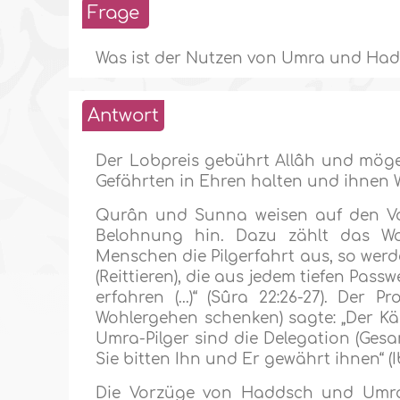
Frage
Was ist der Nutzen von Umra und Hadd
Antwort
Der Lobpreis gebührt Allâh und möge
Gefährten in Ehren halten und ihnen
Qurân und Sunna weisen auf den V
Belohnung hin. Dazu zählt das Wo
Menschen die Pilgerfahrt aus, so werd
(Reittieren), die aus jedem tiefen Pass
erfahren (...)“ (Sûra 22:26-27). De
Wohlergehen schenken) sagte: „Der 
Umra-Pilger sind die Delegation (Gesan
Sie bitten Ihn und Er gewährt ihnen“ 
Die Vorzüge von Haddsch und Umra s