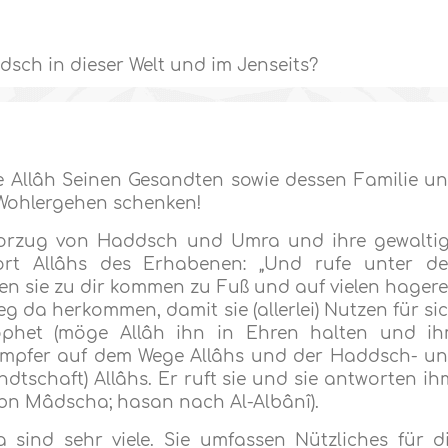
sch in dieser Welt und im Jenseits?
 Allâh Seinen Gesandten sowie dessen Familie u
 Wohlergehen schenken!
orzug von Haddsch und Umra und ihre gewalti
rt Allâhs des Erhabenen: „Und rufe unter d
en sie zu dir kommen zu Fuß und auf vielen hager
weg da herkommen, damit sie (allerlei) Nutzen für si
r Prophet (möge Allâh ihn in Ehren halten und i
Kämpfer auf dem Wege Allâhs und der Haddsch- u
dtschaft) Allâhs. Er ruft sie und sie antworten ih
(Ibn Mâdscha; hasan nach Al-Albânî).
ind sehr viele. Sie umfassen Nützliches für d