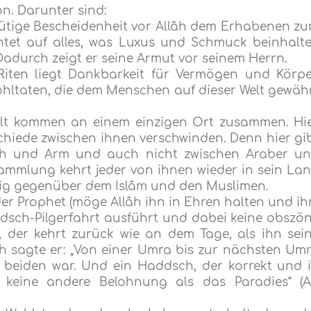
on. Darunter sind:
ütige Bescheidenheit vor Allâh dem Erhabenen z
htet auf alles, was Luxus und Schmuck beinhalte
 Dadurch zeigt er seine Armut vor seinem Herrn.
Riten liegt Dankbarkeit für Vermögen und Körpe
hltaten, die dem Menschen auf dieser Welt gewäh
Welt kommen an einem einzigen Ort zusammen. Hi
chiede zwischen ihnen verschwinden. Denn hier gi
ich und Arm und auch nicht zwischen Araber u
ammlung kehrt jeder von ihnen wieder in sein La
tig gegenüber dem Islâm und den Muslimen.
er Prophet (möge Allâh ihn in Ehren halten und i
dsch-Pilgerfahrt ausführt und dabei keine obszö
, der kehrt zurück wie an dem Tage, als ihn sei
ch sagte er: „Von einer Umra bis zur nächsten Um
n beiden war. Und ein Haddsch, der korrekt und 
 keine andere Belohnung als das Paradies“ (A