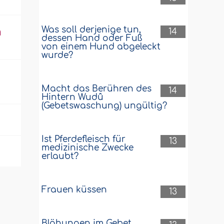
Was soll derjenige tun,
m
14
dessen Hand oder Fuß
von einem Hund abgeleckt
wurde?
Macht das Berühren des
14
Hintern Wudû
(Gebetswaschung) ungültig?
Ist Pferdefleisch für
13
medizinische Zwecke
erlaubt?
Frauen küssen
13
Blähungen im Gebet