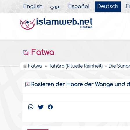
English
عربي
Español
Deutsch
F
Fatwa
Fatwa
Tahâra (Rituelle Reinheit)
Die Sunan
Rasieren der Haare der Wange und d