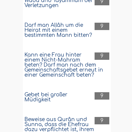
Wudû und Tayammum bei
9
Verletzungen
Darf man Allâh um die
9
Heirat mit einem
bestimmten Mann bitten?
Kann eine Frau hinter
9
einem Nicht-Mahram
beten? Darf man nach dem
Gemeinschaftsgebet erneut in
einer Gemeinschaft beten?
Gebet bei großer
9
Müdigkeit
Beweise aus Qurân und
9
Sunna, dass die Ehefrau
dazu verpflichtet ist, ihrem