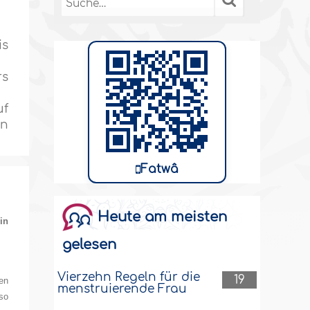
is
rs
uf
en
Fatwâ
Heute am meisten
in
gelesen
Vierzehn Regeln für die
19
en
menstruierende Frau
so