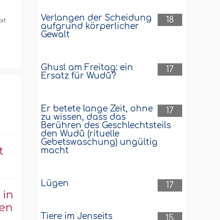
Verlangen der Scheidung
18
rt
aufgrund körperlicher
Gewalt
Ghusl am Freitag: ein
17
Ersatz für Wudû?
Er betete lange Zeit, ohne
17
zu wissen, dass das
Berühren des Geschlechtsteils
den Wudû (rituelle
Gebetswaschung) ungültig
t
macht
Lügen
17
 in
sen
Tiere im Jenseits
15