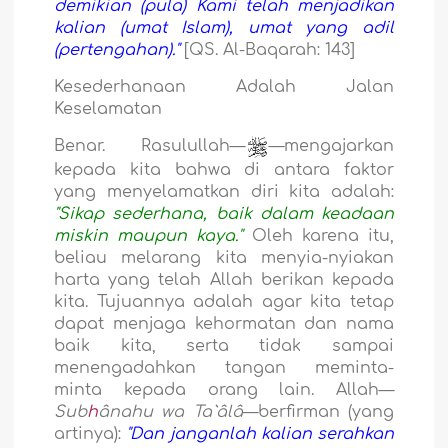
demikian (pula) Kami telah menjadikan
kalian (umat Islam), umat yang adil
(pertengahan)."
[QS. Al-Baqarah: 143]
Kesederhanaan Adalah Jalan
Keselamatan
Benar. Rasulullah—
—mengajarkan
kepada kita bahwa di antara faktor
yang menyelamatkan diri kita adalah:
"Sikap sederhana, baik dalam keadaan
miskin maupun kaya."
Oleh karena itu,
beliau melarang kita menyia-nyiakan
harta yang telah Allah berikan kepada
kita. Tujuannya adalah agar kita tetap
dapat menjaga kehormatan dan nama
baik kita, serta tidak sampai
menengadahkan tangan meminta-
minta kepada orang lain. Allah—
Sub
h
ânahu wa Ta`âlâ
—berfirman (yang
artinya):
"Dan janganlah kalian serahkan