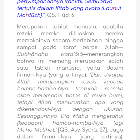
penyimpanannya (rahim). Semuanya
tertulis dalam Kitab yang nyata (Lau
h
ul
Ma
h
fûzh)."
[QS. Hûd: 6]
Merupakan tabiat manusia, apabila
rezeki mereka diluaskan, mereka
memakainya secara berlebihan hingga
sampai pada taraf boros. Allah—
Subhânahu wata`âlâ
—menerangkan
bahwa ini memang merupakan salah
satu tabiat manusia, yaitu dalam
firman-Nya (yang artinya):
"Dan Jikalau
Allah melapangkan rezeki kepada
hamba-hamba-Nya tentulah mereka
akan melampaui batas di muka bumi,
tetapi Allah menurunkan apa yang
dikehendaki-Nya dengan ukuran.
Sesungguhnya Dia Maha mengetahui
(keadaan) hamba-hamba-Nya lagi
Maha Melihat."
[QS. Asy-Syûrâ: 27]. Juga
dalam firman-Nya (yang artinya):