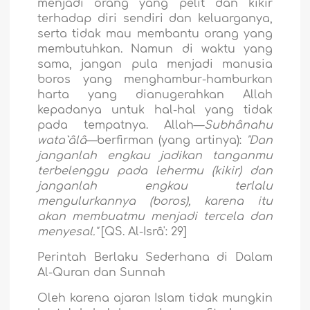
menjadi orang yang pelit dan kikir
terhadap diri sendiri dan keluarganya,
serta tidak mau membantu orang yang
membutuhkan. Namun di waktu yang
sama, jangan pula menjadi manusia
boros yang menghambur-hamburkan
harta yang dianugerahkan Allah
kepadanya untuk hal-hal yang tidak
pada tempatnya. Allah—
Subhânahu
wata`âlâ
—berfirman (yang artinya):
"Dan
janganlah engkau jadikan tanganmu
terbelenggu pada lehermu (kikir) dan
janganlah engkau terlalu
mengulurkannya (boros), karena itu
akan membuatmu menjadi tercela dan
menyesal."
[QS. Al-Isrâ': 29]
Perintah Berlaku Sederhana di Dalam
Al-Quran dan Sunnah
Oleh karena ajaran Islam tidak mungkin