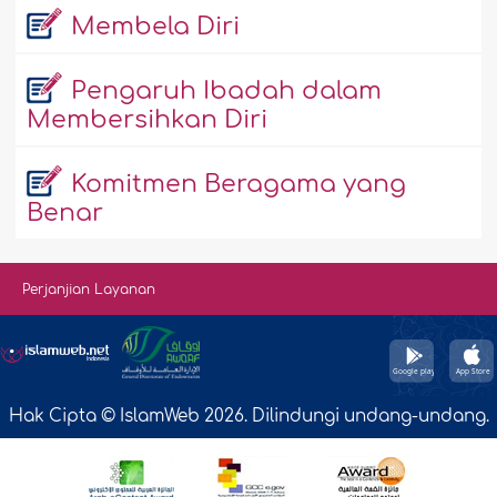
Membela Diri
Pengaruh Ibadah dalam
Membersihkan Diri
Komitmen Beragama yang
Benar
Perjanjian Layanan
Hak Cipta © IslamWeb 2026. Dilindungi undang-undang.