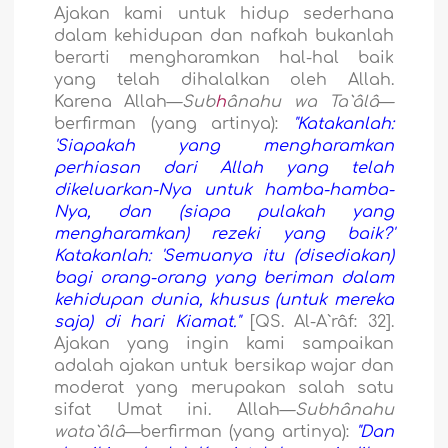
Ajakan kami untuk hidup sederhana
dalam kehidupan dan nafkah bukanlah
berarti mengharamkan hal-hal baik
yang telah dihalalkan oleh Allah.
Karena Allah—
Sub
h
ânahu wa Ta`âlâ
—
berfirman (yang artinya):
"Katakanlah:
'Siapakah yang mengharamkan
perhiasan dari Allah yang telah
dikeluarkan-Nya untuk hamba-hamba-
Nya, dan (siapa pulakah yang
mengharamkan) rezeki yang baik?'
Katakanlah: 'Semuanya itu (disediakan)
bagi orang-orang yang beriman dalam
kehidupan dunia, khusus (untuk mereka
saja) di hari Kiamat."
[QS. Al-A`râf: 32].
Ajakan yang ingin kami sampaikan
adalah ajakan untuk bersikap wajar dan
moderat yang merupakan salah satu
sifat Umat ini. Allah—
Subhânahu
wata`âlâ
—berfirman (yang artinya):
"Dan