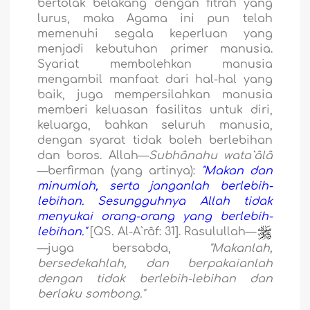
bertolak belakang dengan fitrah yang
lurus, maka Agama ini pun telah
memenuhi segala keperluan yang
menjadi kebutuhan primer manusia.
Syariat membolehkan manusia
mengambil manfaat dari hal-hal yang
baik, juga mempersilahkan manusia
memberi keluasan fasilitas untuk diri,
keluarga, bahkan seluruh manusia,
dengan syarat tidak boleh berlebihan
dan boros. Allah—
Subhânahu wata`âlâ
—berfirman (yang artinya):
"Makan dan
minumlah, serta janganlah berlebih-
lebihan. Sesungguhnya Allah tidak
menyukai orang-orang yang berlebih-
lebihan."
[QS. Al-A`râf: 31]. Rasulullah—
—juga bersabda,
"Makanlah,
bersedekahlah, dan berpakaianlah
dengan tidak berlebih-lebihan dan
berlaku sombong."