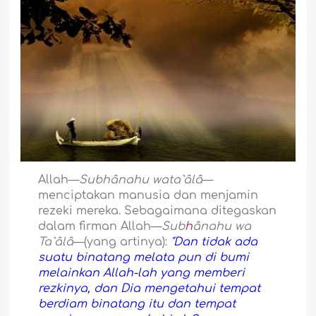
Allah—
Subhânahu wata`âlâ
—
menciptakan manusia dan menjamin
rezeki mereka. Sebagaimana ditegaskan
dalam firman Allah—
Sub
h
ânahu wa
Ta`âlâ
—(yang artinya):
"Dan tidak ada
suatu binatang melata pun di bumi
melainkan Allah-lah yang memberi
rezkinya, dan Dia mengetahui tempat
berdiam binatang itu dan tempat