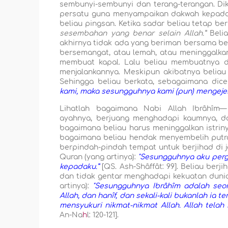
sembunyi-sembunyi dan terang-terangan. Di
persatu guna menyampaikan dakwah kepada 
beliau pingsan. Ketika sadar beliau tetap b
sesembahan yang benar selain Allah.”
Belia
akhirnya tidak ada yang beriman bersama beli
bersemangat, atau lemah, atau meninggalkan
membuat kapal. Lalu beliau membuatnya di
menjalankannya. Meskipun akibatnya beliau 
Sehingga beliau berkata, sebagaimana dicer
kami, maka sesungguhnya kami (pun) mengejek
Lihatlah bagaimana Nabi Allah Ibrâhîm—
ayahnya, berjuang menghadapi kaumnya, d
bagaimana beliau harus meninggalkan istriny
bagaimana beliau hendak menyembelih putra
berpindah-pindah tempat untuk berjihad di ja
Quran (yang artinya):
"Sesungguhnya aku per
kepadaku.”
[QS. Ash-Shâffât: 99]. Beliau berj
dan tidak gentar menghadapi kekuatan dunia 
artinya):
"Sesungguhnya Ibrâhîm adalah seor
Allah, dan hanîf, dan sekali-kali bukanlah ia
mensyukuri nikmat-nikmat Allah. Allah telah
An-Na
h
l: 120-121].