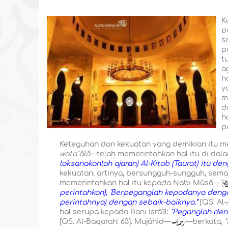
K
p
s
p
t
a
h
y
m
d
h
p
Keteguhan dan kekuatan yang demikian itu m
wata`âlâ
—telah memerintahkan hal itu di dala
laksanakanlah ajaran) Al-Kitab (Taurat) itu d
kekuatan, artinya, bersungguh-sungguh, sema
memerintahkan hal itu kepada Nabi Mûsâ—
`
perintahkan), 'Berpeganglah kepadanya deng
perintahnya) dengan sebaik-baiknya.”
[QS. Al-
hal serupa kepada Bani Isrâ’îl:
"Peganglah den
[QS. Al-Baqarah: 63]. Mujâhid—
—berkata,