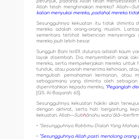
petunjuk, padahal Allah telah menyesatkan
Allah telah menghinakan mereka? Allah—
Su
kalian menyukai mereka, padahal mereka tidak
Sesungguhnya kekuatan itu tidak diminta d
mereka adalah orang-orang muslim. Lanta
sementara terlihat kebencian menyeringai
mereka jauh lebih besar.
Sungguh Bani Isrâ’îl dulunya adalah kaum y
layak disembah. Dia menyembelih anak laki-
mereka, serta mempekerjakan mereka untuk h
tunduk, atau pasrah menerima kehinaan, ata
mengubah pemahaman keimanan, atau me
sebagaimana yang diminta oleh sebagian 
diperintahkan kepada mereka,
"Peganglah de
[QS. Al-Baqarah: 63].
Sesungguhnya kekuatan hakiki akan terwuju
dengan akhirat, serta hati bergantung ke
kekuatan. Allah—
Sub
h
ânahu wata`âlâ
—berfirm
•
"Sesungguhnya Rabbmu Dialah Yang Mahakua
•
"Sesungguhnya Allah pasti menolong orang