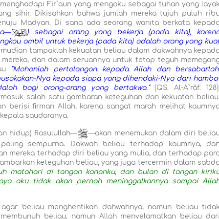
menghadapi Fir`aun yang mengaku sebagai tuhan yang laya
ng sihir. Dikisahkan bahwa jumlah mereka tujuh puluh rib
 menuju Madyan. Di sana ada seorang wanita berkata kepad
a—`
) sebagai orang yang bekerja (pada kita), karen
gkau ambil untuk bekerja (pada kita) adalah orang yang kua
 Kemudian tampaklah kekuatan beliau dalam dakwahnya kepad
pi mereka, dan dalam seruannya untuk tetap teguh memegan
au
"Mohonlah pertolongan kepada Allah dan bersabarlah
ipusakakan-Nya kepada siapa yang dihendaki-Nya dari hamba
lah bagi orang-orang yang bertakwa."
[QS. Al-A`râf: 128]
ermasuk salah satu gambaran keteguhan dan kekuatan beliau
n berisi firman Allah, karena sangat marah melihat kaumny
 kepala saudaranya.
an hidup) Rasulullah—
—akan menemukan dalam diri belia
paling sempurna. Dakwah beliau terhadap kaumnya, da
 mereka terhadap diri beliau yang mulia, dan terhadap par
gambarkan keteguhan beliau, yang juga tercermin dalam sabd
uh matahari di tangan kananku, dan bulan di tangan kirik
caya aku tidak akan pernah meninggalkannya sampai Alla
 agar beliau menghentikan dahwahnya, namun beliau tida
k membunuh beliau, namun Allah menyelamatkan beliau dar