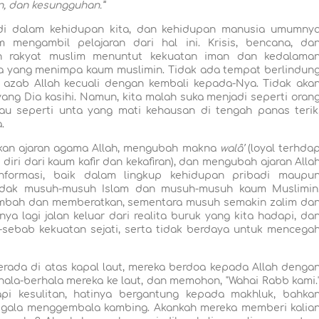
an, dan kesungguhan.”
 di dalam kehidupan kita, dan kehidupan manusia umumny
m mengambil pelajaran dari hal ini. Krisis, bencana, da
 rakyat muslim menuntut kekuatan iman dan kedalama
cana yang menimpa kaum muslimin. Tidak ada tempat berlindun
azab Allah kecuali dengan kembali kepada-Nya. Tidak aka
yang Dia kasihi. Namun, kita malah suka menjadi seperti oran
au seperti unta yang mati kehausan di tengah panas terik
.
akan ajaran agama Allah, mengubah makna
walâ’
(loyal terhda
diri dari kaum kafir dan kekafiran), dan mengubah ajaran Alla
nformasi, baik dalam lingkup kehidupan pribadi maupu
dak musuh-musuh Islam dan musuh-musuh kaum Muslimin
ambah dan memberatkan, sementara musuh semakin zalim da
a lagi jalan keluar dari realita buruk yang kita hadapi, da
sebab kekuatan sejati, serta tidak berdaya untuk mencega
.
erada di atas kapal laut, mereka berdoa kepada Allah denga
la-berhala mereka ke laut, dan memohon, "Wahai Rabb kami.
pi kesulitan, hatinya bergantung kepada makhluk, bahka
gala menggembala kambing. Akankah mereka memberi kalia