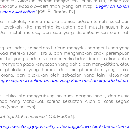
 mereka? Akankah mereka menjadikan kalian mulia, sementar
b
h
ânahu wata`âlâ
—berfirman (yang artinya):
"Beginilah kalian
 menyukai kalian.”
[QS. Âli `Imrân: 119].
ari makhluk, karena mereka semua adalah lemah, sekalipu
s layakkah kita meminta kekuatan dari musuh-musuh kita
 dari mulut mereka, dan apa yang disembunyikan oleh hat
ang tertindas, sementara Fir`aun mengaku sebagai tuhan yan
laki mereka (Bani Isrâ’îl), dan menghinakan anak perempua
al-hal yang rendah. Namun mereka tidak diperintahkan untu
u menyerah pada kenyataan yang pahit, dan menyakitkan, ata
nghalalkan yang haram, dan mengharamkan yang halal
orang, dan dilakukan oleh sebagian yang lain. Melainka
ngan sepenuh kekuatan apa yang Kami berikan kepada kalian.
d ketika kita menghubungkan bumi dengan langit, dan duni
pada Yang Mahakuat, karena kekuatan Allah di atas segal
an (yang artinya):
t lagi Maha Perkasa.”
[QS. Hûd: 66];
 yang menolong (agama)-Nya. Sesungguhnya Allah benar-bena