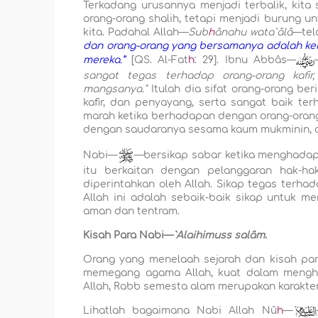
Terkadang urusannya menjadi terbalik, kita
orang-orang shalih, tetapi menjadi burung u
kita. Padahal Allah—
Sub
h
ânahu wata`âlâ
—tel
dan orang-orang yang bersamanya adalah kera
mereka.”
[QS. Al-Fat
h
: 29]. Ibnu Abbâs—
sangat tegas terhadap orang-orang kafi
mangsanya."
Itulah dia sifat orang-orang be
kafir, dan penyayang, serta sangat baik 
marah ketika berhadapan dengan orang-orang 
dengan saudaranya sesama kaum mukminin, dem
Nabi—
—bersikap sabar ketika menghadapi
itu berkaitan dengan pelanggaran hak-ha
diperintahkan oleh Allah. Sikap tegas terh
Allah ini adalah sebaik-baik sikap untuk me
aman dan tentram.
Kisah Para Nabi—
`Alaihimuss salâm
.
Orang yang menelaah sejarah dan kisah par
memegang agama Allah, kuat dalam mengha
Allah, Rabb semesta alam merupakan karakter
Lihatlah bagaimana Nabi Allah Nû
h
—
`