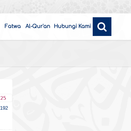
Fatwa
Al-Qur'an
Hubungi Kami
025
192