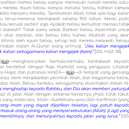
kisahkan bahwa beliau sampai memasuki rumah mereka satu
mereka. Kaum beliau sampai melukai beliau, bahkan sampa
erkata menyeru mereka,
"Sembahlah Allah, tidak ada bagi kalia
u terus-menerus berdakwah selama 950 tahun. Meski pad
au kecuali sedikit saja. Apakah beliau kemudian merasa tida
 dakwah? Tidak sama sekali. Bahkan beliau diperintah untu
 atas daratan, dan beliau tahu bahwa Allahlah yang aka
dihina oleh kaum beliau setiap kali mereka melewati beliau
itakan dalam Al-Quran (yang artinya):
"Jika kalian mengeje
 kalian sebagaimana kalian mengejek (kami).”
[QS. Hûd: 38].
`
—menghancurkan berhala-berhala, berdakwah kepad
an berdebat dengan Raja Namrûd, sang penguasa. Lihatla
a Hajar, dan putranya Ismâ`îl—
`
—di tempat yang gersang
nya demi menjalankan perintah Allah, dan bagaimana belia
lan Allah. Beliau berkata, sebagaimana diceritakan dalam Al
gi menghadap kepada Rabbku, dan Dia akan memberi petunju
ihad di jalan Allah dengan sebenar-benarnya jihad, tidak takut
yang materialis. Allah—
Sub
h
ânahu wata`âlâ
—berfirman (yan
ang imam yang dapat dijadikan teladan, lagi patuh kepad
 termasuk orang-orang yang mempersekutukan (Allah). (Lagi) yan
 memilihnya, dan menunjukinya kepada jalan yang lurus.”
[QS