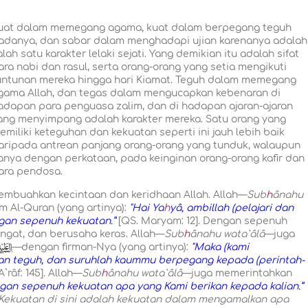
uat dalam memegang agama, kuat dalam berpegang teguh
adanya, dan sabar dalam menghadapi ujian karenanya adalah
alah satu karakter lelaki sejati. Yang demikian itu adalah sifat
ara nabi dan rasul, serta orang-orang yang setia mengikuti
untunan mereka hingga hari Kiamat. Teguh dalam memegang
gama Allah, dan tegas dalam mengucapkan kebenaran di
adapan para penguasa zalim, dan di hadapan ajaran-ajaran
ang menyimpang adalah karakter mereka. Satu orang yang
emiliki keteguhan dan kekuatan seperti ini jauh lebih baik
aripada antrean panjang orang-orang yang tunduk, walaupun
anya dengan perkataan, pada keinginan orang-orang kafir dan
ara pendosa.
embuahkan kecintaan dan keridhaan Allah. Allah—
Sub
h
ânahu
m Al-Quran (yang artinya):
"Hai Ya
h
yâ, ambillah (pelajari dan
engan sepenuh kekuatan.”
[QS. Maryam: 12]. Dengan sepenuh
ngat, dan berusaha keras. Allah—
Sub
h
ânahu wata`âlâ
—juga
—dengan firman-Nya (yang artinya):
"Maka (kami
an teguh, dan suruhlah kaummu berpegang kepada (perintah-
A`râf: 145]. Allah—
Sub
h
ânahu wata`âlâ
—juga memerintahkan
gan sepenuh kekuatan apa yang Kami berikan kepada kalian.”
"Kekuatan di sini adalah kekuatan dalam mengamalkan apa