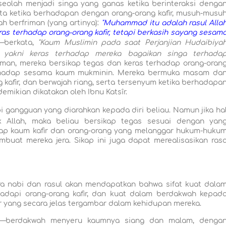
 seolah menjadi singa yang ganas ketika berinteraksi denga
nta ketika berhadapan dengan orang-orang kafir, musuh-musu
ah berfriman (yang artinya):
"Muhammad itu adalah rasul Alla
s terhadap orang-orang kafir, tetapi berkasih sayang sesam
—berkata,
"Kaum Muslimin pada saat Perjanjian Hudaibiya
r, yakni keras terhadap mereka bagaikan singa terhada
riman, mereka bersikap tegas dan keras terhadap orang-oran
terhadap sesama kaum mukminin. Mereka bermuka masam da
kafir, dan berwajah riang, serta tersenyum ketika berhadapa
ikian dikatakan oleh Ibnu Katsîr.
 gangguan yang diarahkan kepada diri beliau. Namun jika ha
k Allah, maka beliau bersikap tegas sesuai dengan yan
adap kaum kafir dan orang-orang yang melanggar hukum-huku
mbuat mereka jera. Sikap ini juga dapat merealisasikan ras
a nabi dan rasul akan mendapatkan bahwa sifat kuat dala
dapi orang-orang kafir, dan kuat dalam berdakwah kepad
 yang secara jelas tergambar dalam kehidupan mereka.
—berdakwah menyeru kaumnya siang dan malam, denga