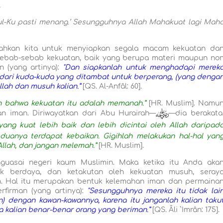
;
sul-Ku pasti menang.’ Sesungguhnya Allah Mahakuat lagi Mah
ahkan kita untuk menyiapkan segala macam kekuatan da
sebab-sebab kekuatan, baik yang berupa materi maupun no
n (yang artinya):
"Dan siapkanlah untuk menghadapi merek
 dari kuda-kuda yang ditambat untuk berperang, (yang denga
lah dan musuh kalian.”
[QS. Al-Anfâl: 60].
ah bahwa kekuatan itu adalah memanah.”
[HR. Muslim]. Namu
n iman. Diriwayatkan dari Abu Hurairah—
—dia berakata
ang kuat lebih baik dan lebih dicintai oleh Allah daripad
anya terdapat kebaikan. Gigihlah melakukan hal-hal yan
llah, dan jangan melemah.”
[HR. Muslim].
nguasai negeri kaum Muslimin. Maka ketika itu Anda aka
k berdaya, dan ketakutan oleh kekuatan musuh, seray
. Hal itu merupakan bentuk kelemahan iman dan permaina
rfirman (yang artinya):
"Sesungguhnya mereka itu tidak lai
n) dengan kawan-kawannya, karena itu janganlah kalian taku
ka kalian benar-benar orang yang beriman.”
[QS. Âli `Imrân: 175].