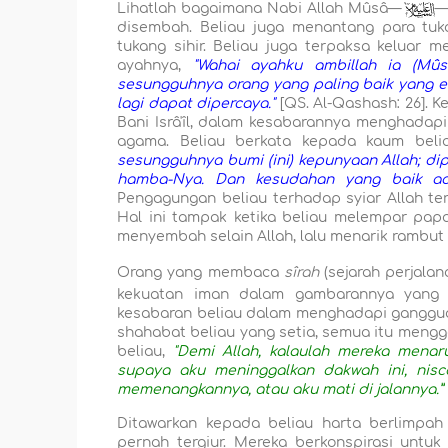
Lihatlah bagaimana Nabi Allah Mûsâ—
`
—
disembah. Beliau juga menantang para tuka
tukang sihir. Beliau juga terpaksa keluar
ayahnya,
"Wahai ayahku ambillah ia (Mûs
sesungguhnya orang yang paling baik yang en
lagi dapat dipercaya."
[QS. Al-Qashash: 26].
Bani Isrâ'îl, dalam kesabarannya menghada
agama. Beliau berkata kepada kaum beli
sesungguhnya bumi (ini) kepunyaan Allah; d
hamba-Nya. Dan kesudahan yang baik ada
Pengagungan beliau terhadap syiar Allah t
Hal ini tampak ketika beliau melempar papa
menyembah selain Allah, lalu menarik rambut
Orang yang membaca
sîrah
(sejarah perjalan
kekuatan iman dalam gambarannya yang 
kesabaran beliau dalam menghadapi gangguan
shahabat beliau yang setia, semua itu meng
beliau,
"Demi Allah, kalaulah mereka menar
supaya aku meninggalkan dakwah ini, nis
memenangkannya, atau aku mati di jalannya.”
Ditawarkan kepada beliau harta berlimpah
pernah tergiur. Mereka berkonspirasi untu