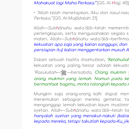
Mahakuat lagi Maha Perkasa.”
[QS. Al-
H
ajj: 40]
•
"Allah telah menetapkan, 'Aku dan rasul-ra
Perkasa.”
[QS. Al-Mujâdalah: 21].
Allah—
Sub
h
ânahu wata`âlâ
—telah memerint
perlengkapan, serta mengusahakan segala 
materi. Allah—
Sub
h
ânahu wata`âlâ
—berfirma
kekuatan apa saja yang kalian sanggupi, dan
persiapan itu) kalian menggentarkan musuh Al
Dalam sebuah hadits disebutkan,
"Ketahuil
kekuatan yang paling besar adalah kekuata
"Rasulullah—
—bersabda,
'Orang mukmin y
orang mukmin yang lemah. Namun pada kedu
bermanfaat bagimu, minta tolonglah kepada A
Mungkin saja orang-orang kafir dapat me
menemukan sebagian mereka gemetar, ta
menganggap lemah kekuatan kaum muslimin
syetan. Allah—
Sub
h
ânahu wata`âlâ
—telah be
hanyalah syetan yang menakut-nakuti (kalia
kepada mereka, tetapi takutlah kepada-Ku, ji