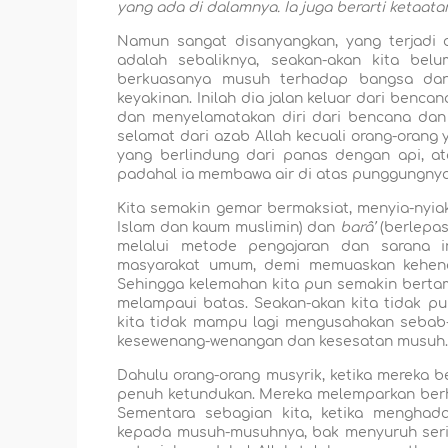
yang ada di dalamnya. Ia juga berarti ketaat
Namun sangat disanyangkan, yang terjadi
adalah sebaliknya, seakan-akan kita belu
berkuasanya musuh terhadap bangsa dan
keyakinan. Inilah dia jalan keluar dari ben
dan menyelamatakan diri dari bencana dan 
selamat dari azab Allah kecuali orang-orang 
yang berlindung dari panas dengan api, at
padahal ia membawa air di atas punggungnya
Kita semakin gemar bermaksiat, menyia-nyi
Islam dan kaum muslimin) dan
barâ’
(berlepas 
melalui metode pengajaran dan sarana i
masyarakat umum, demi memuaskan kehen
Sehingga kelemahan kita pun semakin bert
melampaui batas. Seakan-akan kita tidak puny
kita tidak mampu lagi mengusahakan sebab-
kesewenang-wenangan dan kesesatan musuh
Dahulu orang-orang musyrik, ketika mereka b
penuh ketundukan. Mereka melemparkan berha
Sementara sebagian kita, ketika menghada
kepada musuh-musuhnya, bak menyuruh seri