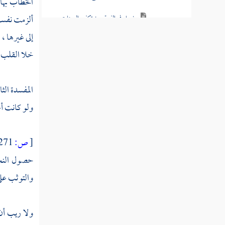
الخطاب بها 
ألزمت نفسك ا
فصل في الفرق بين تكفير السيئات
ومغفرة الذنوب
إلى غيرها ،
خلا القلب م
فصل توبة العبد بين توبتين من ربه
فصل مبدأ التوبة ومنتهاها
المفسدة الثا
فصل الذنوب صغائر وكبائر
ولو كانت أعم
فصل اللمم
[
ص:
271 ]
فصل الكبائر
حصول النجا
فصل الأحوال التي تكون معها
والتوثب على 
الكبيرة صغيرة وبالعكس
فصل قوة الإيمان والعلم التي
ولا ريب أن 
يسامح صاحبها بما لا يسامح به غيره