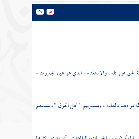
الحق على الله ، والاستغناء - الذي هو عين الجبروت -
ذا مرادهم بالعامة ، ويسمونهم " أهل الفرق " ويسميهم
لما يأتون به من الحسنات والطاعات ، أي رؤيتهم كثرتها