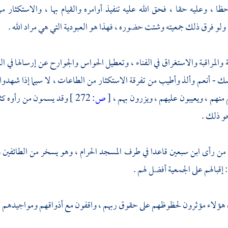
ظا ، وعليه حقا ، فحق الله عليه تنفيذ أوامره والقيام بها ، والاستكثار
 ولو فرق ذلك جمعيته وشتت حضوره ، فهذا هو العبودية التي هي مراد الله .
ة والمراقبة والاستغراق في الفناء ، وتعطيل الحواس والجوارح عن إرسالها في ا
ك - أنعم وألذ وأطيب من تفرقة الاستكثار من الطاعات ، لا سيما إذا شهدوا ت
 منهم ، ويعيبون عليهم ، ويزرون بهم ،
[
ص:
272 ]
وقد يسمون من رأوه كثي
حو ذلك .
من رأى ابن سبعين قاعدا في طرف المسجد الحرام ، وهو يسخر من الطائفين و
إقبالهم على الجمعية أفضل لهم .
هؤلاء مؤثرون لحظوظهم على حقوق ربهم ، واقفون مع أذواقهم ومواجيدهم ، فا