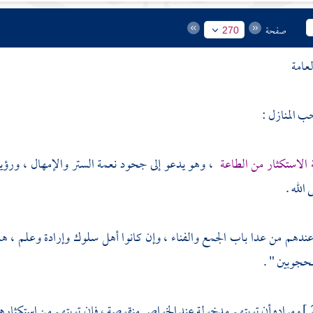
صفحة
270
عامة
 المنازل :
ة الاستكثار من الطاعة
، وهو يدعو إلى جحود نعمة الستر والإمهال ، ورؤية 
الله .
عندهم من عدا باب الجمع والفناء ، وإن كانوا أهل سلوك وإرادة وعلم ، ه
محجوبين " .
ومراده أن توبتهم مدخولة عند الخواص منقوصة ، فإن توبتهم من استكثارهم 