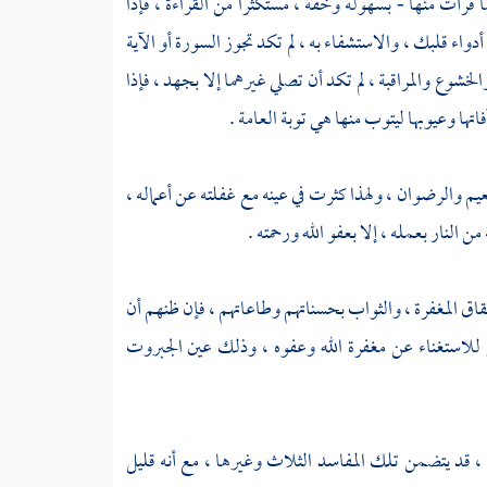
ما قرأت منها - بسهولة وخفة ، مستكثرا من القراءة ، فإذا
أدواء قلبك ، والاستشفاء به ، لم تكد تجوز السورة أو الآية
خشوع والمراقبة ، لم تكد أن تصلي غيرهما إلا بجهد ، فإذا
 وعيوبها ليتوب منها هي توبة العامة .
نعيم والرضوان ، ولهذا كثرت في عينه مع غفلته عن أعماله ،
ن النار بعمله ، إلا بعفو الله ورحمته .
قاق المغفرة ، والثواب بحسناتهم وطاعاتهم ، فإن ظنهم أن
 للاستغناء عن مغفرة الله وعفوه ، وذلك عين الجبروت
ه ، قد يتضمن تلك المفاسد الثلاث وغيرها ، مع أنه قليل