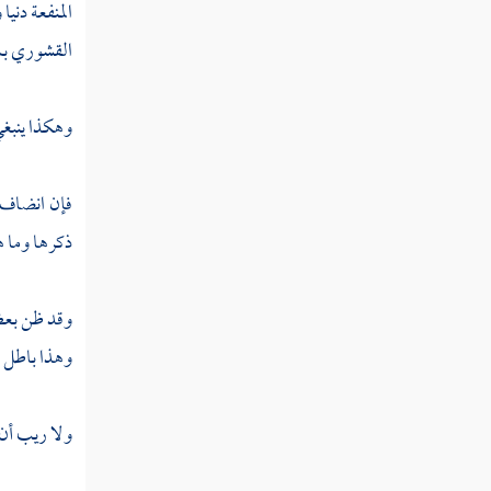
المنفعة دني
فصل في أجناس ما يتاب منه
القشوري بمنز
فصل ومن أحكام التوبة
وهكذا ينبغي
فصل حقوق العباد
فصل هل من ذنوب لا تقبل توبته
فإن انضاف إ
أم لا
ذكرها وما هو
فصل تاب القاتل وسلم نفسه فقتل
قصاصا هل يبقى عليه يوم القيامة
وقد ظن بعض 
للمقتول حق
وهذا باطل و
فصل في مشاهد الخلق في
المعصية
ولا ريب أن ه
فصل منزلة الإنابة