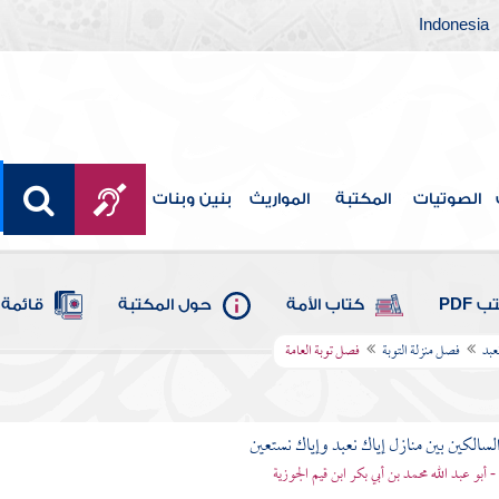
Indonesia
الصوتيات
المكتبة
المواريث
بنين وبنات
 PDF
كتاب الأمة
حول المكتبة
قائمة 
عبد
فصل منزلة التوبة
فصل توبة العامة
لسالكين بين منازل إياك نعبد وإياك نستعين
 - أبو عبد الله محمد بن أبي بكر ابن قيم الجوزية