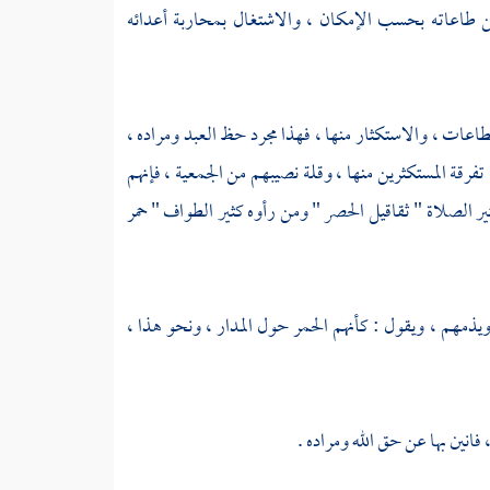
 من طاعاته بحسب الإمكان ، والاشتغال بمحاربة أعدائه
لطاعات ، والاستكثار منها ، فهذا مجرد حظ العبد ومراده ،
فرقة المستكثرين منها ، وقلة نصيبهم من الجمعية ، فإنهم
ر الصلاة " ثقاقيل الحصر " ومن رأوه كثير الطواف " حمر
يذمهم ، ويقول : كأنهم الحمر حول المدار ، ونحو هذا ،
نين بها عن حق الله ومراده .