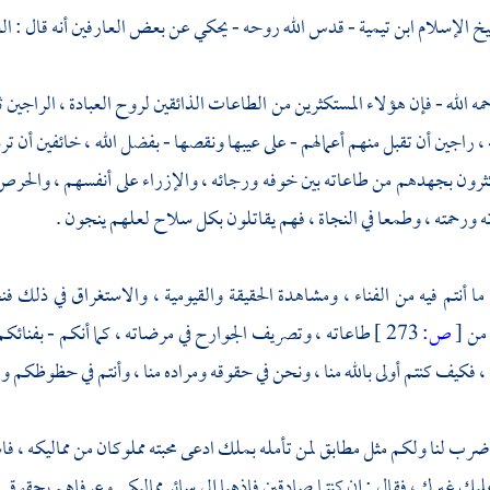
خ الإسلام ابن تيمية
- قدس الله روحه - يحكي عن بعض العارفين أنه قال : الع
 الله - فإن هؤلاء المستكثرين من الطاعات الذائقين لروح العبادة ، الراجين ث
، راجين أن تقبل منهم أعمالهم - على عيبها ونقصها - بفضل الله ، خائفين أن ترد
ثرون بجهدهم من طاعاته بين خوفه ورجائه ، والإزراء على أنفسهم ، والحر
 ورحمته ، وطمعا في النجاة ، فهم يقاتلون بكل سلاح لعلهم ينجون .
ا ما أنتم فيه من الفناء ، ومشاهدة الحقيقة والقيومية ، والاستغراق في ذلك 
 من
[
ص:
273 ]
طاعاته ، وتصريف الجوارح في مرضاته ، كما أنكم - بفنائك
 ، فكيف كنتم أولى بالله منا ، ونحن في حقوقه ومراده منا ، وأنتم في حظوظكم و
 ضرب لنا ولكم مثل مطابق لمن تأمله بملك ادعى محبته مملوكان من مماليكه ، 
عليك غيرك ، فقال : إن كنتما صادقين فاذهبا إلى سائر مماليكي وعرفاهم بحقو