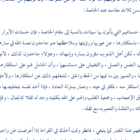
من ثلاث مفاسد عند الخاصة :
 حسناتهم التي يأتون بها سيئات بالنسبة إلى مقام الخاصة ، فإن حسنات الأبرار 
- باستكثارها - عن عيوبها ورؤيتها وملاحظتها هم جاحدون نعمة الله في ستره
له ، لكن أهل الذنوب مقرون بستره وإمهاله ، وهؤلاء جاحدون لذلك ، لأن
النفس والعمل ، والتفتيش على دسائسهما ، وأن الحامل لهم على استكثارها 
 ، والتمييز بين ما فيها من الحظ والحق ، لشغلهم ذلك عن استكثارها ، ولأجل
تكثر منه ، فكثر في عينه ، وصار بمنزلة العادة ، فإذا أخذ نفسه بتخليصها
ق الإعجاب ، وجمعية القلب والهم على الله بكليته وجد له ثقلا كالجبال ، وق
ئه ، والتلذذ والتنعم به مع ثقله .
هم هذا القدر كما ينبغي ، فانظر وقت أخذك في القراءة إذا أعرضت عن واجب