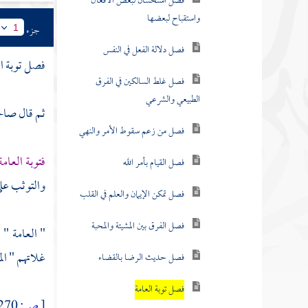
فصل استحسان لبعض الأفعال
واستقباح لبعضها
جزء
1
فصل دلالة الفعل في النفس
فصل توبة ال
فصل غلط السالكين في الفرق
الطبيعي والشرعي
ثم قال صاحب
فصل من زعم سقوط الأمر والنهي
فتوبة العام
فصل القيام بأمر الله
والتوثب على 
فصل تمكن الإيمان والعلم في القلب
فصل الفرق بين المشيئة والمحبة
" العامة " 
غلاتهم " ال
فصل حديث الرضا بالقضاء
فصل توبة العامة
[
ص:
270 ]