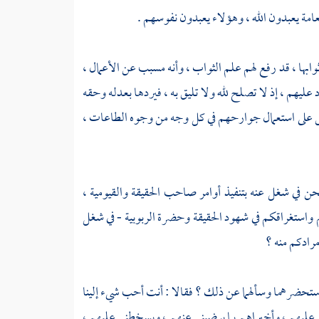
امة يعبدون الله ، وهؤلاء يعبدون نفوسهم .
وابها ، قد رفع لهم علم الثواب ، وأنه مسبب عن الأعمال ،
 عليهم ، إذ لا تصلح لله ولا تليق به ، فيردها بعدله وحقه
ص على استعمال جوارحهم في كل وجه من وجوه الطاعات ،
فنحن في شغل عنه بتنفيذ أوامر صاحب الحقيقة والقيومية ،
م واستغراقكم في شهود الحقيقة وحضرة الربوبية - في شغل
مرادكم منه ؟
فاستحضرهما وسألهما عن ذلك ؟ فقالا : أنت أحب شيء إلينا
قي عليهم ، وأخبراهم بما يرضيني عنهم ، ويسخطني عليهم ،