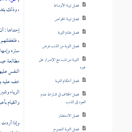
فصل توبة الأوساط
، وذلك يتض
فصل توبة الخواص
إحداها : أن
فصل مقام التوبة
، فلغفلتهم 
فصل التوبة من الذنب فرض
ستره وإمها
التوبة من ذنب مع الإصرار على
مطالعة عيب 
غيره
النفس عليها
خف عليه واس
فصل أحكام التوبة
الرياء وشبر
فصل الخلاف في اشتراط عدم
والقيام بأعبا
العود إلى الذنب
فصل الاستغفار
وإذا أردت ف
فصل التوبة النصوح