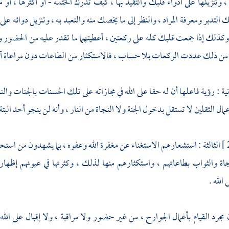
، وتنزيلها على أدواء قلبك والتقيد بها ، كيف تدرك الختمة - أو أكثرها ، أو 
لتدبر ومعرفة المراد ، والنظر إلى ما يخصك منه والتعبد به ، وتنزيل دوائه على 
 وكذلك إذا جمعت قلبك كله على ركعتين ، أعطيتهما ما تقدر عليه من الحضور وال
ن ذلك عددت الركعات بلا حساب ، فالاستكثار من الطاعات دون مراعاة آفاتها
نية : رؤية فاعلها أن له حقا على الله في مجازاته على تلك الحسنات بالجنات وال
ال الثقلين لا تستقل بدخول الجنة ولا النجاة من النار ، وأنه لن ينجو أحد البتة م
الثالثة : استشعارهم الاستغناء عن مغفرة الله وعفوه ، بما يشهدون من استح
ة والثواب بطاعاتهم ، واستكثارهم منها لذلك ، وكثرتها في عيونهم إظهار
الله .
مجرد القيام بأعمال الجوارح ، من غير حضور ولا مراقبة ، ولا إقبال على الل