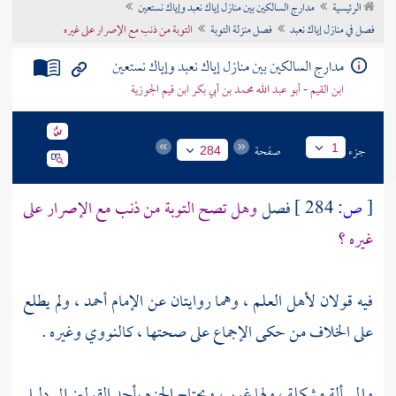
الرئيسية
مدارج السالكين بين منازل إياك نعبد وإياك نستعين
تراجم الأعلام
فصل في منازل إياك نعبد
فصل منزلة التوبة
التوبة من ذنب مع الإصرار على غيره
مدارج السالكين بين منازل إياك نعبد وإياك نستعين
ابن القيم - أبو عبد الله محمد بن أبي بكر ابن قيم الجوزية
جزء
صفحة
1
284
[
ص:
284 ]
فصل
وهل تصح التوبة من ذنب مع الإصرار على
غيره ؟
فيه قولان لأهل العلم ، وهما روايتان عن الإمام
أحمد
، ولم يطلع
على الخلاف من حكى الإجماع على صحتها ،
كالنووي
وغيره .
والمسألة مشكلة ، ولها غور ، ويحتاج الجزم بأحد القولين إلى دليل