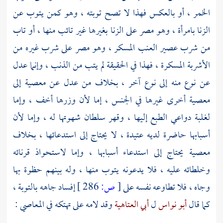
الخمر ، أو بالعكس فهذا لا تصح توبته ، وهو كمن يتوب عن
الزنا بامرأة ، وهو مصر على الزنا بغيرها غير تائب منها ، أو تاب
من شرب عصير العنب المسكر ، وهو مصر على شرب غيره من
الأشربة المسكرة ، فهذا في الحقيقة لم يتب من الذنب ، وإنما عدل
عن نوع منه إلى نوع آخر ، بخلاف من عدل عن معصية إلى
معصية أخرى غيرها في الجنس ، إما لأن وزرها أخف ، وإما
لغلبة دواعي الطبع إليها ، وقهر سلطان شهوتها له ، وإما لأن
أسبابها حاضرة لديه عتيدة ، لا يحتاج إلى استدعائها ، بخلاف
معصية يحتاج إلى استدعاء أسبابها ، وإما لاستحواذ قرنائه
وخلطائه عليه ، فلا يدعونه يتوب منها ، وله بينهم حظوة بها
وجاه ، فلا تطاوعه نفسه على
[
ص:
286 ]
إفساد جاهه بالتوبة ،
كما قال
أبو نواس
ل
أبي العتاهية
وقد لامه على تهتكه في المعاصي :