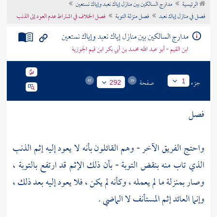
الرئيسية
مدارج السالكين بين منازل إياك نعبد وإياك نستعين
تراجم الأعلام
فصل في منازل إياك نعبد
فصل منزلة التوبة
فصل الخلاف في اشتراط عدم العود إلى الذنب
مدارج السالكين بين منازل إياك نعبد وإياك نستعين
ابن القيم - أبو عبد الله محمد بن أبي بكر ابن قيم الجوزية
جزء
صفحة
1
292
فصل
واحتج الفريق الآخر - وهم القائلون بأنه لا يعود إليه إثم الذنب
الذي تاب منه بنقض التوبة - بأن ذلك الإثم قد ارتفع بالتوبة ،
وصار بمنزلة ما لم يعمله ، وكأنه لم يكن ، فلا يعود إليه بعد ذلك ،
وإنما العائد إثم المستأنف لا الماضي .