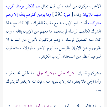
الآخر ، فيكون من أهله ، كما قال تعالى
هم للكفر يومئذ أقرب
منهم للإيمان
وقال
[
ص:
293 ]
وما يؤمن أكثرهم بالله إلا وهم
مشركون
أثبت لهم الإيمان به مع مقارنة الشرك ، فإن كان مع هذا
الشرك تكذيب لرسله لم ينفعهم ما معهم من الإيمان بالله ، وإن
كان معه تصديق لرسله ، وهم مرتكبون لأنواع من الشرك لا
تخرجهم عن الإيمان بالرسل وباليوم الآخر ، فهؤلاء مستحقون
للوعيد أعظم من استحقاق أرباب الكبائر .
وشركهم قسمان :
شرك خفي ، وشرك جلي
، فالخفي قد يغفر ،
وأما الجلي فلا يغفره الله إلا بالتوبة منه ، فإن الله لا يغفر أن يشرك
به .
وبهذا الأصل أثبت أهل السنة
دخول أهل الكبائر النار
ثم