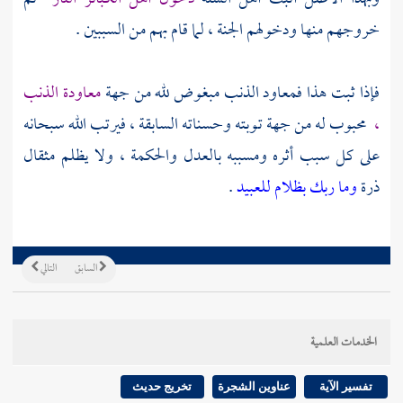
خروجهم منها ودخولهم الجنة ، لما قام بهم من السببين .
فإذا ثبت هذا فمعاود الذنب مبغوض لله من جهة
معاودة الذنب
،
محبوب له من جهة توبته وحسناته السابقة ، فيرتب الله سبحانه
على كل سبب أثره ومسببه بالعدل والحكمة ، ولا يظلم مثقال
ذرة
وما ربك بظلام للعبيد
.
السابق
التالي
الخدمات العلمية
تفسير الآية
عناوين الشجرة
تخريج حديث