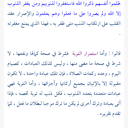
ظلموا أنفسهم ذكروا الله فاستغفروا لذنوبهم ومن يغفر الذنوب
إلا الله ولم يصروا على ما فعلوا وهم يعلمون
والإصرار عقد
القلب على ارتكاب الذنب متى ظفر به ، فهذا الذي يمنع مغفرته
.
قالوا : وأما
استمرار التوبة
فشرط في صحة كمالها ونفعها ، لا
شرط في صحة ما مضى منها ، وليس كذلك العبادات ، كصيام
اليوم ، وعدد ركعات الصلاة ، فإن تلك عبادة واحدة ، لا تكون
مقبولة إلا بالإتيان بجميع أركانها وأجزائها ، وأما التوبة فهي
عبادات متعددة بتعدد الذنوب ، فكل ذنب له توبة تخصه ، فإذا
أتى بعبادة وترك أخرى لم يكن ما ترك موجبا لبطلان ما فعل ، كما
تقدم تقريره .