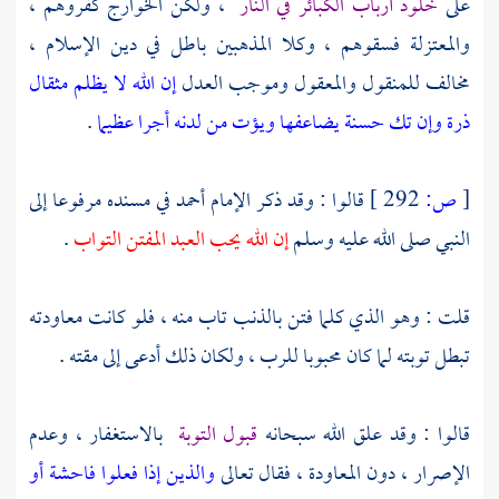
على
خلود أرباب الكبائر في النار
، ولكن
الخوارج
كفروهم ،
والمعتزلة
فسقوهم ، وكلا المذهبين باطل في دين الإسلام ،
مخالف للمنقول والمعقول وموجب العدل
إن الله لا يظلم مثقال
ذرة وإن تك حسنة يضاعفها ويؤت من لدنه أجرا عظيما
.
[
ص:
292 ]
قالوا : وقد ذكر الإمام
أحمد
في مسنده مرفوعا إلى
النبي صلى الله عليه وسلم
إن الله يحب العبد المفتن التواب
.
قلت : وهو الذي كلما فتن بالذنب تاب منه ، فلو كانت معاودته
تبطل توبته لما كان محبوبا للرب ، ولكان ذلك أدعى إلى مقته .
قالوا : وقد علق الله سبحانه
قبول التوبة
بالاستغفار ، وعدم
الإصرار ، دون المعاودة ، فقال تعالى
والذين إذا فعلوا فاحشة أو