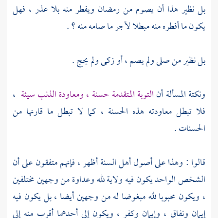
بل نظير هذا أن يصوم من رمضان ويفطر منه بلا عذر ، فهل
يكون ما أفطره منه مبطلا لأجر ما صامه منه ؟ .
بل نظير من صلى ولم يصم ، أو زكى ولم يحج .
ونكتة المسألة أن
التوبة المتقدمة حسنة ، ومعاودة الذنب سيئة
،
فلا تبطل معاودته هذه الحسنة ، كما لا تبطل ما قارنها من
الحسنات .
قالوا : وهذا على أصول أهل السنة أظهر ، فإنهم متفقون على أن
الشخص الواحد يكون فيه ولاية لله وعداوة من وجهين مختلفين
، ويكون محبوبا لله مبغوضا له من وجهين أيضا ، بل يكون فيه
إيمان ونفاق ، وإيمان وكفر ، ويكون إلى أحدهما أقرب منه إلى