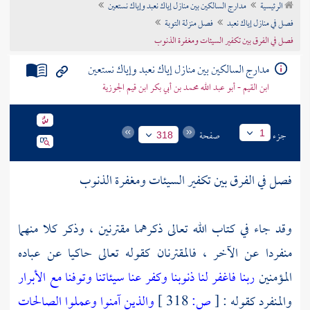
الرئيسية
مدارج السالكين بين منازل إياك نعبد وإياك نستعين
تراجم الأعلام
فصل في منازل إياك نعبد
فصل منزلة التوبة
فصل في الفرق بين تكفير السيئات ومغفرة الذنوب
مدارج السالكين بين منازل إياك نعبد وإياك نستعين
ابن القيم - أبو عبد الله محمد بن أبي بكر ابن قيم الجوزية
جزء
صفحة
1
318
فصل في الفرق بين تكفير السيئات ومغفرة الذنوب
وقد جاء في كتاب الله تعالى ذكرهما مقترنين ، وذكر كلا منهما
منفردا عن الآخر ، فالمقترنان كقوله تعالى حاكيا عن عباده
المؤمنين
ربنا فاغفر لنا ذنوبنا وكفر عنا سيئاتنا وتوفنا مع الأبرار
والمنفرد كقوله :
[
ص:
318 ]
والذين آمنوا وعملوا الصالحات