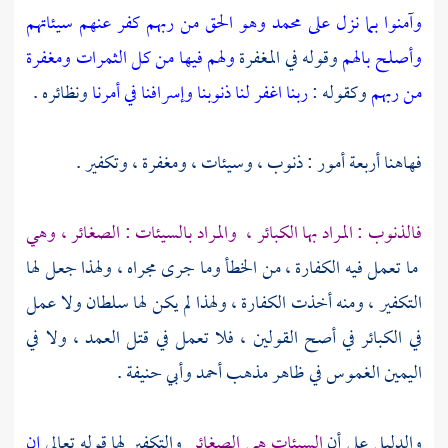
وآمنوا بما نزل على محمد وهو الحق من ربهم كفر عنهم سيئاتهم
وأصلح بالهم
وقوله في المغفرة
ولهم فيها من كل الثمرات ومغفرة
من ربهم
وكقوله :
ربنا اغفر لنا ذنوبنا وإسرافنا في أمرنا
ونظائره .
فهاهنا أربعة أمور : ذنوب ، وسيئات ، ومغفرة ، وتكفير .
فالذنوب : المراد بها الكبائر ،
والمراد بالسيئات : الصغائر ، وهي
ما تعمل فيه الكفارة ، من الخطأ وما جرى مجراه ، ولهذا جعل لها
التكفير ، ومنه أخذت الكفارة ، ولهذا لم يكن لها سلطان ولا عمل
في الكبائر في أصح القولين ، فلا تعمل في قتل العمد ، ولا في
اليمين الغموس في ظاهر مذهب
أحمد
وأبي حنيفة
.
والدليل على أن
السيئات هي الصغائر
والتكفير لها قوله تعالى
إن