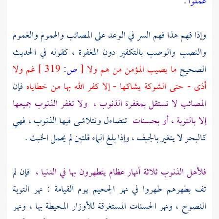
عملوا
.
وإذا فهم هذا فهم السر في الوعد على المصائب والهموم والغموم
والنصب والوصب بالتكفير دون المغفرة ، كقوله في الحديث
الصحيح
ما يصيب المؤمن من هم ولا
[
ص:
319 ]
غم ولا
أذى - حتى الشوكة يشاكها - إلا كفر الله بها من خطاياه
فإن
المصائب لا تستقل بمغفرة الذنوب ،
ولا تغفر الذنوب جميعها
إلا بالتوبة ، أو بحسنات
تتضاءل وتتلاشى فيها الذنوب ، فهي
كالبحر لا يتغير بالجيف ، وإذا بلغ الماء قلتين لم يحمل الخبث .
فلأهل الذنوب ثلاثة أنهار عظام يتطهرون بها في الدنيا ،
فإن لم
تف بطهرهم طهروا في نهر الجحيم يوم القيامة : نهر التوبة
النصوح ، ونهر الحسنات المستغرقة للأوزار المحيطة بها ، ونهر