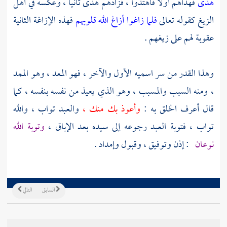
هدى
فهداهم أولا فاهتدوا ، فزادهم هدى ثانيا ، وعكسه في أهل
الزيغ كقوله تعالى
فلما زاغوا أزاغ الله قلوبهم
فهذه الإزاغة الثانية
عقوبة لهم على زيغهم .
وهذا القدر من سر اسميه الأول والآخر ، فهو المعد ، وهو الممد
، ومنه السبب والمسبب ، وهو الذي يعيذ من نفسه بنفسه ، كما
قال أعرف الخلق به :
وأعوذ بك منك ،
والعبد تواب ، والله
تواب ، فتوبة العبد رجوعه إلى سيده بعد الإباق ،
وتوبة الله
نوعان
: إذن وتوفيق ، وقبول وإمداد .
السابق
التالي