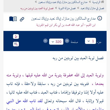
الرئيسية
مدارج السالكين بين منازل إياك نعبد وإياك نستعين
تراجم الأعلام
فصل في منازل إياك نعبد
فصل منزلة التوبة
فصل توبة العبد بين توبتين من ربه
مدارج السالكين بين منازل إياك نعبد وإياك نستعين
ابن القيم - أبو عبد الله محمد بن أبي بكر ابن قيم الجوزية
جزء
صفحة
1
320
فصل توبة العبد بين توبتين من ربه
وتوبة العبد إلى الله محفوفة بتوبة من الله عليه قبلها ، وتوبة منه
بعدها ،
فتوبته بين توبتين من ربه ، سابقة ولاحقة ، فإنه تاب
عليه أولا إذنا وتوفيقا وإلهاما ، فتاب العبد ، فتاب الله عليه ثانيا ،
قبولا وإثابة ، قال الله سبحانه وتعالى
لقد تاب الله على النبي
والمهاجرين والأنصار الذين اتبعوه في ساعة العسرة من بعد ما