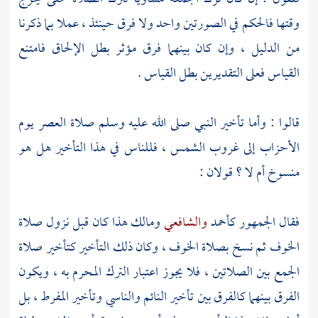
وقتها فالحكم في الصورتين واحد ولا فرق حينئذ ، عملا بما ذكرنا
من الدليل ، وإن كان بينهما فرق مؤثر بطل الإلحاق فامتنع
القياس فعلى التقديرين بطل القياس .
قالوا : وأما تأخير النبي صلى الله عليه وسلم صلاة العصر يوم
الأحزاب إلى غروب الشمس ، فللناس في هذا التأخير هل هو
منسوخ أم لا ؟ قولان :
فقال الجمهور
كأحمد
والشافعي
ومالك
هذا كان قبل نزول صلاة
الخوف ثم نسخ بصلاة الخوف ، وكان ذلك التأخير كتأخير صلاة
الجمع بين الصلاتين ، فلا يجوز اعتبار الترك المحرم به ، ويكون
الفرق بينهما كالفرق بين تأخير النائم والناسي وتأخير المفرط ، بل