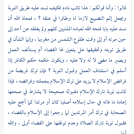
قالوا : وأما قولكم : هذا تائب نادم فكيف تسد عليه طريق التوبة
ويجعل إثم التضييع لازما له وطائرا في عنقه ؟ ، فمعاذ الله أن
نسد عليه بابا فتحه الله لعباده المذنبين كلهم ولم يغلقه عن أحد إلى
حين موته أو إلى وقت طلوع الشمس من مغربها ، وإنما الشأن في
طريق توبته وتحقيقها هل يتعين لها القضاء أم يستأنف العمل
ويصير ما مضى لا له ولا عليه ، ويكون حكمه حكم الكافر إذا
أسلم في استئناف العمل وقبول التوبة ؟ فإن ترك فريضة من
فرائض الإسلام لا يزيد على ترك الإسلام بجملته وفرائضه ، فإذا
كانت توبة تارك الإسلام مقبولة صحيحة لا يشترط في صحتها
إعادة ما فاته في حال إسلامه أصليا كان أو مرتدا كما أجمع عليه
الصحابة في ترك أمر المرتدين لما رجعوا إلى الإسلام بالقضاء ،
فقبول توبة تارك الصلاة وعدم توقفها على القضاء أولى ، والله
أعلم .