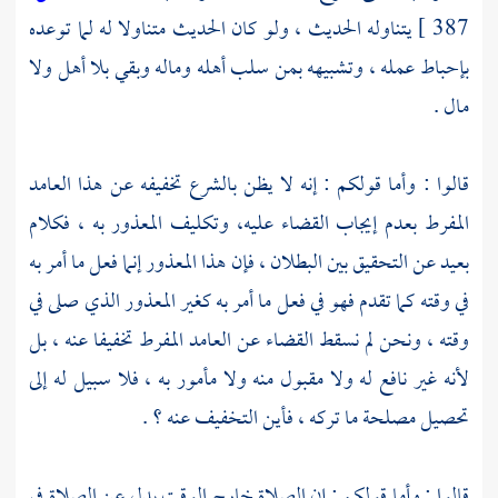
387 ]
يتناوله الحديث ، ولو كان الحديث متناولا له لما توعده
بإحباط عمله ، وتشبيهه بمن سلب أهله وماله وبقي بلا أهل ولا
مال .
قالوا : وأما قولكم : إنه لا يظن بالشرع تخفيفه عن هذا العامد
المفرط بعدم إيجاب القضاء عليه، وتكليف المعذور به ، فكلام
بعيد عن التحقيق بين البطلان ، فإن هذا المعذور إنما فعل ما أمر به
في وقته كما تقدم فهو في فعل ما أمر به كغير المعذور الذي صلى في
وقته ، ونحن لم نسقط القضاء عن العامد المفرط تخفيفا عنه ، بل
لأنه غير نافع له ولا مقبول منه ولا مأمور به ، فلا سبيل له إلى
تحصيل مصلحة ما تركه ، فأين التخفيف عنه ؟ .
قالوا : وأما قولكم : إن الصلاة خارج الوقت بدل عن الصلاة في