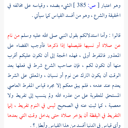
وهو اعتبار
[
ص:
385 ]
الشيء بضده ، وقياسه على مخالفه في
الحقيقة والشرع ، وهو من أفسد القياس كما سيأتي .
قالوا : وأما استدلالكم بقول النبي صلى الله عليه وسلم
من نام
عن صلاة أو نسيها فليصلها إذا ذكرها
فأوجب القضاء على
المعذور فالمفرط أولى ، فهذه الحجة إلى أن تكون عليكم أقرب
منها أن تكون لكم ، فإن صاحب الشرع شرط في فعلها بعد
الوقت أن يكون الترك عن نوم أو نسيان ، والمعلق على الشرط
يعدم عند عدمه ، فلم يبق معكم إلا مجرد قياس المفرط العاصي
المستحق للعقوبة على من عذره الله ولم ينسب إلى تفريط ولا
معصية ، كما ثبت عنه في الصحيح
ليس في النوم تفريط ، إنما
التفريط في اليقظة أن يؤخر صلاة حتى يدخل وقت التي بعدها
وأي قياس في الدنيا أفسد من هذا القياس وأبطل ؟ .