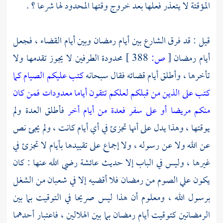
المؤقتة لا يتعذر فعلها بعد خروج وقتها المحدود لها شرعا ؟ .
قيل : قد فرق الشارع بين أيام رمضان وبين أيام القضاء ، فجعل
أيام رمضان
[
ص:
388 ]
محدودة الطرفين لا يجوز تقدمها ولا
تأخرها ، وأطلق أيام قضائه فقال سبحانه
كتب عليكم الصيام كما
كتب على الذين من قبلكم لعلكم تتقون
أياما معدودات فمن كان
منكم مريضا أو على سفر فعدة من أيام أخر
فأطلق العدة ولم
يوقتها ، وهذا يدل على أنها تجزئ في أي أيام كانت ، ولم يجئ نص
عن الله ولا عن رسوله ، ولا إجماع على تقييدها بأيام لا تجزئ في
غيرها ، وليس في الباب إلا حديث
عائشة
رضي الله عنها : كان
يكون علي الصوم من رمضان فلا أقضيه إلا في شعبان من الشغل
برسول الله ، ومعلوم أن هذا ليس صريحا في التوقيت بما بين
الرمضانين كتوقيت أيام رمضان بما بين الهلالين ، فاعتبار أحدهما