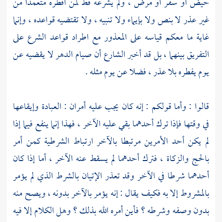
حيض أو سفر أو مرض ، ولم يشرعه قط لمن أفطره متعمدا من
غير عذر لا بنص ولا بإيماء ولا تنبيه ، ولا تقتضيه قواعده ، وإنما
غاية ما معكم قياسه على المعذور مع اطراد قواعد الشرع على
التفريق بينهما ، بل قد أخبر الشارع أن صيام الدهر لا يقضيه عن
يوم يفطره بلا عذر ، فضلا عن يوم مثله .
قالوا : وأما قولكم : إنه كان يجب عليه أمران : العبادة وإيقاعها
في وقتها فإذا ترك أحدهما بقي عليه الآخر ، فهذا إنما ينفع فيما إذا
لم يكن أحد الأمرين مرتبطا بالآخر ارتباط الشرطية كمن أمر
بالحج والزكاة ، فترك أحدهما لم يسقط عنه الآخر ، أما إذا كان
أحدهما شرطا في الآخر وقد تعذر الإتيان بالشرط الذي لم يؤمر
بالمشروط إلا به فكيف يقال : إنه يؤمر بالآخر بدونه ، ويصح منه
بدون وصفه وشرطه ؟ فأين أمره الله بذلك ؟ وهل الكلام إلا فيه