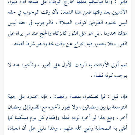
قالوا : وأما قياسكم فعلها خارج الوقت على صحة أداء ديون
الآدميين بعد وقتها فمن هذا النمط; لأن وقت الوجوب في حقه
ليس محدود الطرفين كوقت الصلاة ، فالوجوب في حقه ليس
مؤقتا محدودا ، بل هو على الفور كالزكاة والحج عند من يراه على
الفور ، فلا يتصور فيه إخراج عن وقت محدود هو شرط لفعله .
نعم أولى الأوقات به الوقت الأول على الفور ، وتأخيره عنه لا
يوجب كونه قضاء .
فإن قيل : فما تصنعون بقضاء رمضان ، فإنه محدود على جهة
التوسعة بما بين رمضانين ، ولا يجوز تأخيره مع القدرة إلى رمضان
آخر ، ومع هذا لو أخره لزمه فعله وإطعام كل يوم مسكينا كما
أفتى به الصحابة رضي الله عنهم ، وهذا دليل على أن العبادة