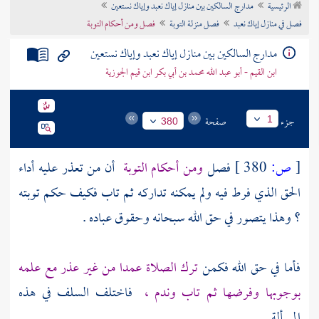
الرئيسية
مدارج السالكين بين منازل إياك نعبد وإياك نستعين
تراجم الأعلام
فصل في منازل إياك نعبد
فصل منزلة التوبة
فصل ومن أحكام التوبة
مدارج السالكين بين منازل إياك نعبد وإياك نستعين
ابن القيم - أبو عبد الله محمد بن أبي بكر ابن قيم الجوزية
جزء
صفحة
1
380
[
ص:
380 ]
فصل
ومن أحكام التوبة
أن من تعذر عليه أداء
الحق الذي فرط فيه ولم يمكنه تداركه ثم تاب فكيف حكم توبته
؟ وهذا يتصور في حق الله سبحانه وحقوق عباده .
فأما في حق الله فكمن
ترك الصلاة عمدا من غير عذر مع علمه
بوجوبها وفرضها ثم تاب وندم ،
فاختلف السلف في هذه
المسألة .