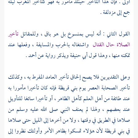
أولى . فإن هذا التأخير حينئذ مأمور به فهو كتأخير المغرب ليلة
جمع إلى مزدلفة .
القول الثاني : أنه ليس بمنسوخ بل هو باق ، وللمقاتل
تأخير
الصلاة حال القتال
واشتغاله بالحرب والمسايفة ، وفعلها عند
تمكنه منها ، وهذا قول
أبي حنيفة
ويذكر رواية عن
أحمد
.
وعلى التقديرين فلا يصح إلحاق تأخير العامد المفرط به ، وكذلك
تأخير الصحابة العصر يوم
بني قريظة
فإنه كان تأخيرا مأمورا به
عند طائفة من أهل العلم كأهل الظاهر ، أو تأخيرا سائغا للتأويل
عند بعضهم ، ولهذا لم يعنف النبي صلى الله عليه وسلم من
صلاها في الطريق في وقتها ، ولا من أخرها إلى الليل حتى صلاها
في بني قريظة لأن هؤلاء تمسكوا بظاهر الأمر وأولئك نظروا إلى