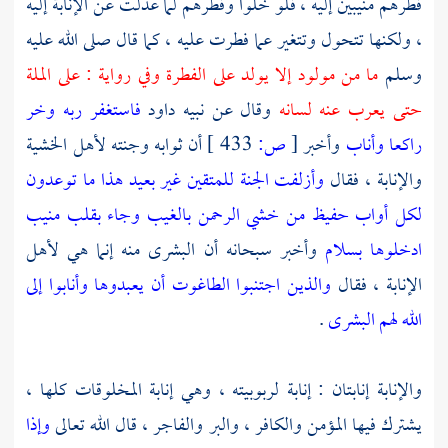
فطرهم منيبين إليه ، فلو خلوا وفطرهم لما عدلت عن الإنابة إليه
، ولكنها تتحول وتتغير عما فطرت عليه ، كما قال صلى الله عليه
وسلم
ما من مولود إلا يولد على الفطرة وفي رواية : على الملة
حتى يعرب عنه لسانه
وقال عن نبيه
داود
فاستغفر ربه وخر
راكعا وأناب
وأخبر
[
ص:
433 ]
أن ثوابه وجنته لأهل الخشية
والإنابة ، فقال
وأزلفت الجنة للمتقين غير بعيد هذا ما توعدون
لكل أواب حفيظ من خشي الرحمن بالغيب وجاء بقلب منيب
ادخلوها بسلام
وأخبر سبحانه أن البشرى منه إنما هي لأهل
الإنابة ، فقال
والذين اجتنبوا الطاغوت أن يعبدوها وأنابوا إلى
الله لهم البشرى
.
والإنابة إنابتان : إنابة لربوبيته ، وهي إنابة المخلوقات كلها ،
يشترك فيها المؤمن والكافر ، والبر والفاجر ، قال الله تعالى
وإذا