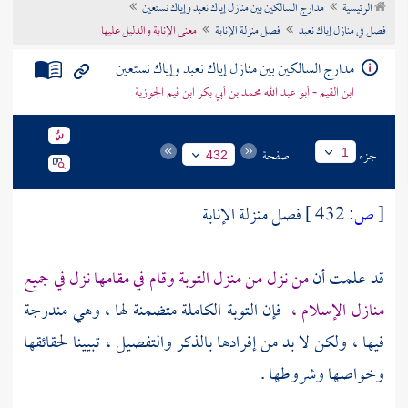
الرئيسية
مدارج السالكين بين منازل إياك نعبد وإياك نستعين
تراجم الأعلام
فصل في منازل إياك نعبد
فصل منزلة الإنابة
معنى الإنابة والدليل عليها
مدارج السالكين بين منازل إياك نعبد وإياك نستعين
ابن القيم - أبو عبد الله محمد بن أبي بكر ابن قيم الجوزية
جزء
صفحة
1
432
[
ص:
432 ]
فصل منزلة الإنابة
قد علمت أن
من نزل من منزل التوبة وقام في مقامها نزل في جميع
منازل الإسلام ،
فإن التوبة الكاملة متضمنة لها ، وهي مندرجة
فيها ، ولكن لا بد من إفرادها بالذكر والتفصيل ، تبيينا لحقائقها
وخواصها وشروطها .