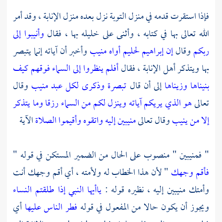
فإذا استقرت قدمه في منزل التوبة نزل بعده منزل الإنابة ، وقد أمر
الله تعالى بها في كتابه ، وأثنى على خليله بها ، فقال
وأنيبوا إلى
ربكم
وقال
إن إبراهيم لحليم أواه منيب
وأخبر أن آياته إنما يتبصر
بها ويتذكر أهل الإنابة ، فقال
أفلم ينظروا إلى السماء فوقهم كيف
بنيناها وزيناها
إلى أن قال
تبصرة وذكرى لكل عبد منيب
وقال
تعالى
هو الذي يريكم آياته وينزل لكم من السماء رزقا وما يتذكر
إلا من ينيب
وقال تعالى
منيبين إليه واتقوه وأقيموا الصلاة
الآية
" فمنيبين " منصوب على الحال من الضمير المستكن في قوله "
فأقم وجهك
" لأن هذا الخطاب له ولأمته ، أي أقم وجهك أنت
وأمتك منيبين إليه ، نظيره قوله :
ياأيها النبي إذا طلقتم النساء
ويجوز أن يكون حالا من المفعول في قوله
فطر الناس عليها
أي