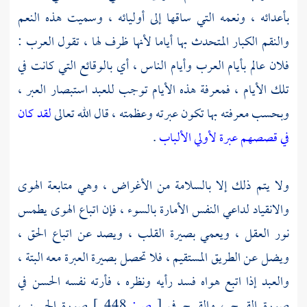
بأعدائه ، ونعمه التي ساقها إلى أوليائه ، وسميت هذه النعم
والنقم الكبار المتحدث بها أياما لأنها ظرف لها ، تقول العرب :
فلان عالم بأيام العرب وأيام الناس ، أي بالوقائع التي كانت في
تلك الأيام ، فمعرفة هذه الأيام توجب للعبد استبصار العبر ،
وبحسب معرفته بها تكون عبرته وعظمته ، قال الله تعالى
لقد كان
في قصصهم عبرة لأولي الألباب
.
ولا يتم ذلك إلا بالسلامة من الأغراض ، وهي متابعة الهوى
والانقياد لداعي النفس الأمارة بالسوء ، فإن اتباع الهوى يطمس
نور العقل ، ويعمي بصيرة القلب ، ويصد عن اتباع الحق ،
ويضل عن الطريق المستقيم ، فلا تحصل بصيرة العبرة معه البتة ،
والعبد إذا اتبع هواه فسد رأيه ونظره ، فأرته نفسه الحسن في
صورة القبيح ، والقبيح في
[
ص:
448 ]
صورة الحسن ،