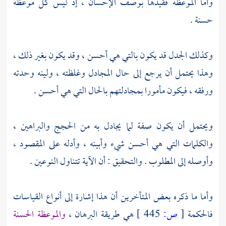
وأما الموعظة فقيدها بوصف الإحسان ، إذ ليس كل موعظة
حسنة .
وكذلك الجدل قد يكون بالتي هي أحسن ، وقد يكون بغير ذلك ،
وهذا يحتمل أن يرجع إلى حال المجادل وغلظته ، ولينه وحدته
ورفقه ، فيكون مأمورا بمجادلتهم بالحال التي هي أحسن .
ويحتمل أن يكون صفة لما يجادل به من الحجج والبراهين ،
والكلمات التي هي أحسن شيء وأبينه ، وأدله على المقصود ،
وأوصله إلى المطلوب . والتحقيق : أن الآية تتناول النوعين .
وأما ما ذكره بعض المتأخرين أن هذا إشارة إلى أنواع القياسات
فالحكمة
[
ص:
445 ]
هي طريقة البرهان ،
والموعظة الحسنة