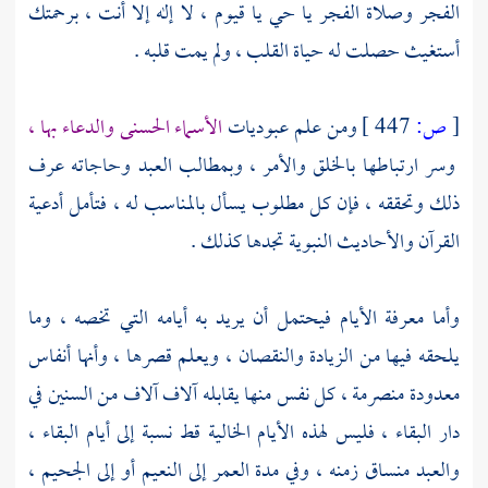
الفجر وصلاة الفجر يا حي يا قيوم ، لا إله إلا أنت ، برحمتك
أستغيث حصلت له حياة القلب ، ولم يمت قلبه .
[
ص:
447 ]
ومن علم عبوديات
الأسماء الحسنى والدعاء بها ،
وسر ارتباطها بالخلق والأمر ، وبمطالب العبد وحاجاته عرف
ذلك وتحققه ، فإن كل مطلوب يسأل بالمناسب له ، فتأمل أدعية
القرآن والأحاديث النبوية تجدها كذلك .
وأما معرفة الأيام فيحتمل أن يريد به أيامه التي تخصه ، وما
يلحقه فيها من الزيادة والنقصان ، ويعلم قصرها ، وأنها أنفاس
معدودة منصرمة ، كل نفس منها يقابله آلاف آلاف من السنين في
دار البقاء ، فليس لهذه الأيام الخالية قط نسبة إلى أيام البقاء ،
والعبد منساق زمنه ، وفي مدة العمر إلى النعيم أو إلى الجحيم ،