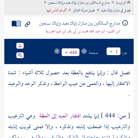
الرئيسية
مدارج السالكين بين منازل إياك نعبد وإياك نستعين
تراجم الأعلام
فصل في منازل إياك نعبد
فصل منزلة التذكر
أقسام الناس فيها
مدارج السالكين بين منازل إياك نعبد وإياك نستعين
ابن القيم - أبو عبد الله محمد بن أبي بكر ابن قيم الجوزية
جزء
صفحة
1
444
فصل قال : وإنما ينتفع بالعظة بعد حصول ثلاثة أشياء : شدة
الافتقار إليها ، والعمى عن عيب الواعظ ، وتذكر الوعد والوعيد
.
[
ص:
444 ]
إنما يشتد
افتقار العبد إلى العظة
وهي الترغيب
والترهيب إذا ضعفت إنابته وتذكره ، وإلا فمتى قويت إنابته
وتذكره لم تشتد حاجته إلى التذكير والترغيب والترهيب ، ولكن