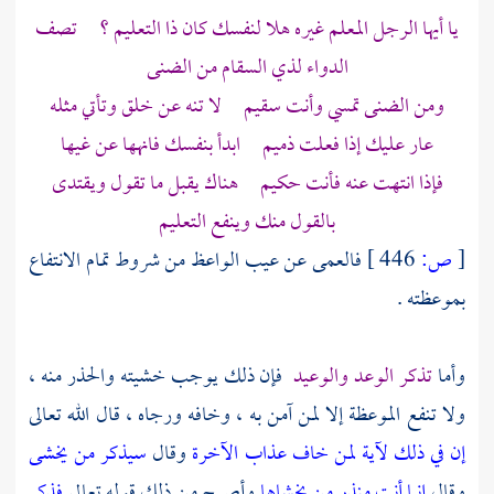
يا أيها الرجل المعلم غيره هلا لنفسك كان ذا التعليم ؟ تصف
الدواء لذي السقام من الضنى
ومن الضنى تمسي وأنت سقيم لا تنه عن خلق وتأتي مثله
عار عليك إذا فعلت ذميم ابدأ بنفسك فانهها عن غيها
فإذا انتهت عنه فأنت حكيم هناك يقبل ما تقول ويقتدى
بالقول منك وينفع التعليم
[
ص:
446 ]
فالعمى عن عيب الواعظ من شروط تمام الانتفاع
بموعظته .
وأما
تذكر الوعد والوعيد
فإن ذلك يوجب خشيته والحذر منه ،
ولا تنفع الموعظة إلا لمن آمن به ، وخافه ورجاه ، قال الله تعالى
إن في ذلك لآية لمن خاف عذاب الآخرة
وقال
سيذكر من يخشى
وقال
إنما أنت منذر من يخشاها
وأصرح من ذلك قوله تعالى
فذكر