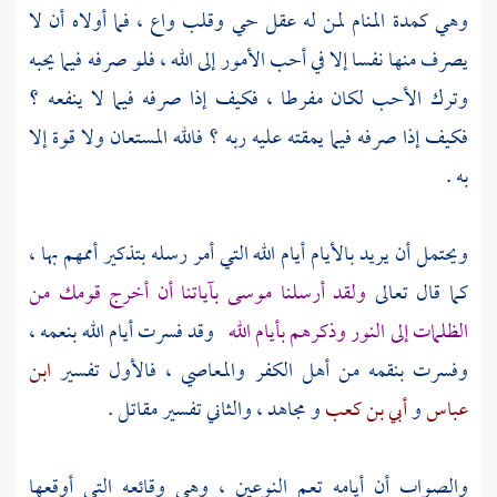
وهي كمدة المنام لمن له عقل حي وقلب واع ، فما أولاه أن لا
يصرف منها نفسا إلا في أحب الأمور إلى الله ، فلو صرفه فيما يحبه
وترك الأحب لكان مفرطا ، فكيف إذا صرفه فيما لا ينفعه ؟
فكيف إذا صرفه فيما يمقته عليه ربه ؟ فالله المستعان ولا قوة إلا
به .
ويحتمل أن يريد بالأيام أيام الله التي أمر رسله بتذكير أممهم بها ،
كما قال تعالى
ولقد أرسلنا موسى بآياتنا أن أخرج قومك من
الظلمات إلى النور وذكرهم بأيام الله
وقد فسرت أيام الله بنعمه ،
وفسرت بنقمه من أهل الكفر والمعاصي ، فالأول تفسير
ابن
عباس
و
أبي بن كعب
و
مجاهد
، والثاني تفسير
مقاتل
.
والصواب أن أيامه تعم النوعين ، وهي وقائعه التي أوقعها