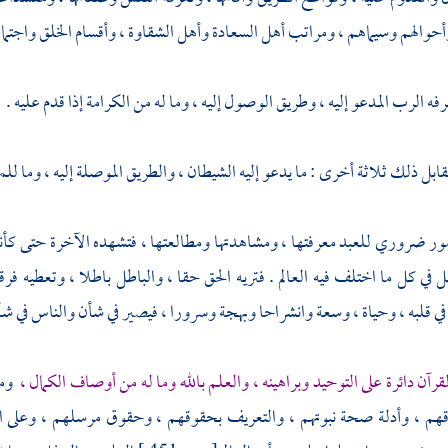
أحوالهم وسيماهم ، ومراتب أهل السعادة وأهل الشقاوة ، وأقسام الخلق واجتماعهم
فه الرب المدعو إليه ، وطريق الوصول إليه ، وما له من الكرامة إذا قدم عليه .
قابل ذلك ثلاثة أخرى : ما يدعو إليه الشيطان ، والطريق الموصلة إليه ، وما 
ور ضروري للعبد معرفتها ، ومشاهدتها ومطالعتها ، فتشهده الآخرة حتى كأنه فيه
ل في كل ما اختلف فيه العالم . فتريه الحق حقا ، والباطل باطلا ، وتعطيه فرق
في قلبه ، وحياة ، وسعة وانشراحا وبهجة وسرورا ، فيصير في شأن والناس في شأ
لقرآن دائرة على التوحيد وبراهينه ، والعلم بالله وما له من أوصاف الكمال ،
وما
هم ، وأدلة صحة نبوتهم ، والتعريف بحقوقهم ، وحقوق مرسلهم ، وعلى الإ