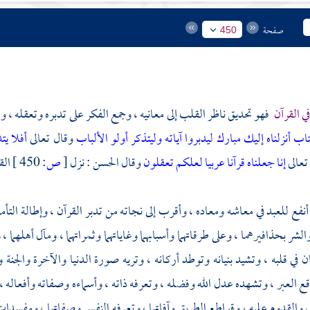
صفحة
450
في القرآن
فهو تحديق ناظر القلب إلى معانيه ، وجمع الفكر على تدبره وتعقله ، وهو
اب أنزلناه إليك مبارك ليدبروا آياته وليتذكر أولو الألباب
وقال تعالى
أفلا يت
تعالى
إنا جعلناه قرآنا عربيا لعلكم تعقلون
وقال
الحسن
: نزل
[
ص:
450 ]
الق
فع للعبد في معاشه ومعاده ، وأقرب إلى نجاته من تدبر القرآن ، وإطالة التأمل ف
والشر بحذافيرهما ، وعلى طرقاتهما وأسبابهما وغاياتهما وثمراتهما ، ومآل أهلهما 
ن في قلبه ، وتشيد بنيانه وتوطد أركانه ، وتريه صورة الدنيا والآخرة والجنة وا
ع العبر ، وتشهده عدل الله وفضله ، وتعرفه ذاته ، وأسماءه وصفاته وأفعاله ، 
والقدوم عليه ، وقواطع الطريق وآفاتها ، وتعرفه النفس وصفاتها ، ومفسدات