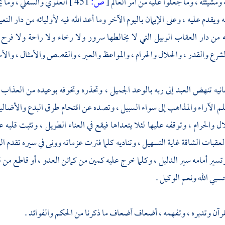
 ومشيئته ، وما جعلوا عليه من أمر العالم
[
ص:
451 ]
العلوي والسفلي ، وما ي
ه ويقدم عليه ، وعلى الإيمان باليوم الآخر وما أعد الله فيه لأوليائه من دار الن
 من دار العقاب الوبيل التي لا يخالطها سرور ولا رخاء ولا راحة ولا فرح
لشرع والقدر ، والحلال والحرام ، والمواعظ والعبر ، والقصص والأمثال ، والأس
انيه تنهض العبد إلى ربه بالوعد الجميل ، وتحذره وتخوفه بوعيده من العذاب ا
لم الآراء والمذاهب إلى سواء السبيل ، وتصده عن اقتحام طرق البدع والأضاليل 
ل والحرام ، وتوقفه عليها لئلا يتعداها فيقع في العناء الطويل ، وتثبت قلبه
قبات الشاقة غاية التسهيل ، وتناديه كلما فترت عزماته وونى في سيره تقدم 
وتسير أمامه سير الدليل ، وكلما خرج عليه كمين من كمائن العدو ، أو قاطع من ق
سبي الله ونعم الوكيل .
قرآن وتدبره ، وتفهمه ، أضعاف أضعاف ما ذكرنا من الحكم والفوائد .