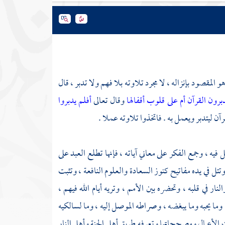
 المقصود بإنزاله ، لا مجرد تلاوته بلا فهم ولا تدبر ، قال
دبرون القرآن أم على قلوب أقفالها
وقال تعالى
أفلم يدبروا
رآن ليتدبر ويعمل به . فاتخذوا تلاوته عملا .
يه ، وجمع الفكر على معاني آياته ، فإنها تطلع العبد على
، وتتل في يده مفاتيح كنوز السعادة والعلوم النافعة ، وتثبت
لنار في قلبه ، وتحضره بين الأمم ، وتريه أيام الله فيهم ،
وما يحبه وما يبغضه ، وصراطه الموصل إليه ، وما لسالكيه
 الأعمال ومصححاتها وتعرفه طريق أهل الجنة وأهل النار