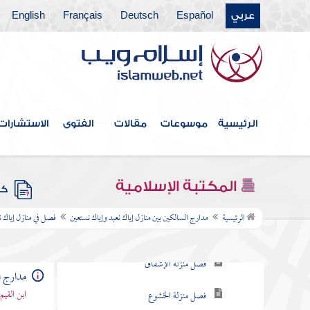
فصل آثار مفسدات القلب
عربي
Español
Deutsch
Français
English
الخمسة
فصل منزلة الاعتصام
فصل منزلة الفرار
الرئيسية
موسوعات
مقالات
الفتوى
الاستشارات
فصل منزلة الرياضة
فصل منزلة السماع
المكتبة الإسلامية
كتب
فصل منزلة الحزن
الرئيسية
مدارج السالكين بين منازل إياك نعبد وإياك نستعين
فصل في منازل إياك ن
فصل منزلة الخوف
فصل منزلة الإشفاق
مدارج ا
فصل منزلة الخشوع
ابن القيم