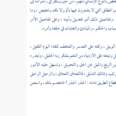
ختص بالنوع الإنساني منهم ، من حين يستقر في رحم أمه إلى
عيم المطلق التي لا يشعرون فيها بألم ولا نكد وتنغيص ، وما
 . وتفاصيل ذلك أتم تفصيل وأبينه ، وعلى تفاصيل الأمر
باب والحكم ، والمبادئ والغايات في خلقه وأمره .
لوبيل ، وتحثه على التضمر والتخفف للقاء اليوم الثقيل ،
وتبعثه على الازدياد من النعم بشكر ربه الجليل ، وتبصره
 عن الزيغ والميل عن الحق والتحويل ، وتسهل عليه الأمور
الركب وفاتك الدليل ، فاللحاق اللحاق ، والرحيل الرحيل
طاع الطريق نادته : الحذر الحذر ! فاعتصم بالله ، واستعن