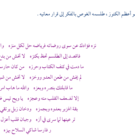
و أعظم الكنوز ، طلسمه الغوص بالفكر إلى قرار معانيه .
نزه فؤادك عن سوى روضاته فرياضه حل لكل منزه وال
فاقصد إلى الطلسم تحظ بكنزه لا تخش من بد
ما دمت في كنف الكتاب وحرزه من كان حارسه
لم يخش من طعن العدو ووخزه لا تخش من شبها
ما قابلتك بنصره وبعزه والله ما هاب امر
إلا لضعف القلب منه وعجزه يا ويح تيس ظا
بقة الهزبر بعدوه وبجمزه ودخان زبل يرتق
تر عينها لما سرى في أزه وجبان قلب أعزل 
ر فارسا شاكي السلاح بهزه