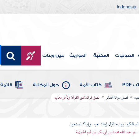
Indonesia
الصوتيات
المكتبة
المواريث
بنين وبنات
 PDF
كتاب الأمة
حول المكتبة
قائمة 
عبد
فصل منزلة التذكر
فصل فوائد تدبر القرآن وتأمل معانيه
لسالكين بين منازل إياك نعبد وإياك نستعين
 - أبو عبد الله محمد بن أبي بكر ابن قيم الجوزية