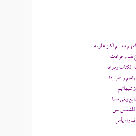
فهم طلسم لكنز علومه
ع لهم وحوادث
 الكتاب ودرعه
تهم واحمل إذا
ؤ شبهاتهم
لع يبغي مسا
ي للشمس يس
قد رام يأس