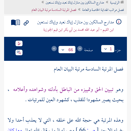
الرئيسية
مدارج السالكين بين منازل إياك نعبد وإياك نستعين
تراجم الأعلام
فصل مراتب الهداية الخاصة والعامة
فصل المرتبة السادسة مرتبة البيان العام
مدارج السالكين بين منازل إياك نعبد وإياك نستعين
ابن القيم - أبو عبد الله محمد بن أبي بكر ابن قيم الجوزية
جزء
صفحة
1
66
فصل المرتبة السادسة مرتبة البيان العام
وهو
تبيين الحق وتمييزه من الباطل بأدلته وشواهده وأعلامه
،
بحيث يصير مشهودا للقلب ، كشهود العين للمرئيات .
وهذه المرتبة هي حجة الله على خلقه ، التي لا يعذب أحدا ولا
يضله إلا بعد
[
ص:
66 ]
وصوله إليها ، قال الله تعالى
وما كان