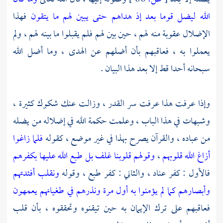
الله ليضل قوما بعد إذ هداهم حتى يبين لهم ما يتقون
فهذا
الإضلال عقوبة منه لهم ، حين بين لهم فلم يقبلوا ما بينه لهم ، ولم
يعملوا به ، فعاقبهم بأن أضلهم عن الهدى ، وما أضل الله
سبحانه أحدا قط إلا بعد هذا البيان .
وإذا عرفت هذا عرفت سر القدر ، وزالت عنك شكوك كثيرة ،
وشبهات في هذا الباب ، وعلمت حكمة الله في إضلاله من يضله
من عباده ، والقرآن يصرح بهذا في غير موضع ، كقوله
فلما زاغوا
أزاغ الله قلوبهم
،
وقولهم قلوبنا غلف بل طبع الله عليها بكفرهم
فالأول : كفر عناد ، والثاني : كفر طبع ، وقوله
ونقلب أفئدتهم
وأبصارهم كما لم يؤمنوا به أول مرة ونذرهم في طغيانهم يعمهون
فعاقبهم على ترك الإيمان به حين تيقنوه وتحققوه ، بأن قلب