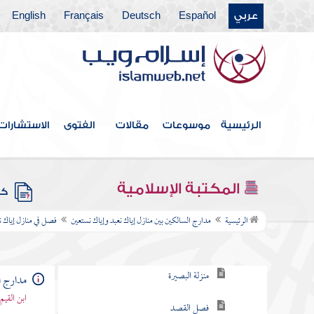
الموت
عربي
Español
Deutsch
Français
English
فصل في انقسام العبودية إلى عامة
وخاصة
فصل في مراتب إياك نعبد علما
الرئيسية
موسوعات
مقالات
الفتوى
الاستشارات
وعملا
فصل مراتب العبودية وهي خمس عشرة مرتبة
المكتبة الإسلامية
كتب
فصل في منازل إياك نعبد
الرئيسية
مدارج السالكين بين منازل إياك نعبد وإياك نستعين
فصل في منازل إياك ن
منزلة اليقظة
منزلة البصيرة
مدارج ا
ابن القيم
فصل القصد