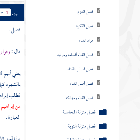
فصل العزم
جزء
1
فصل الفكرة
فصل .
مراد الفناء
قال :
وفرار 
فصل الفناء أقسامه ومراتبه
فصل أسباب الفناء
يعني أنهم ل
بالشهود كم
فصل أصل الفناء
فطلب
إبرا
فصل الفناء ومهالكه
من
إبراهيم
فصل منزلة المحاسبة
العبارة .
فصل منزلة التوبة
هذا أحد الأ