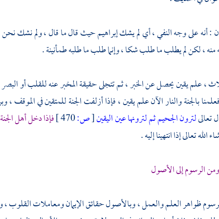
ن : أنه على وجه النفي ، أي لم يشك
إبراهيم
حيث قال ما قال ، ولم نشك نحن ،
منه ، لكن لم يطلب ما طلب شكا ، وإنما طلب ما طلبه طمأنينة .
اث ، علم يقين يحصل عن الخبر ، ثم تتجلى حقيقة المخبر عنه للقلب أو البصر ،
علمنا بالجنة والنار الآن علم يقين ، فإذا أزلفت الجنة للمتقين في الموقف ،
ال تعالى
لترون الجحيم
ثم لترونها عين اليقين
[
ص:
470 ]
فإذا دخل أهل الجنة 
 الله تعالى إذا انتهينا إليه .
من الرسوم إلى الأصول
الرسوم ظواهر العلم والعمل ، وبالأصول حقائق الإيمان ومعاملات القلوب ، وأذ