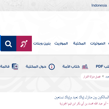
Indonesia
الصوتيات
المكتبة
المواريث
بنين وبنات
 PDF
كتاب الأمة
حول المكتبة
قائمة 
عبد
فصل منزلة الفرار
لسالكين بين منازل إياك نعبد وإياك نستعين
 - أبو عبد الله محمد بن أبي بكر ابن قيم الجوزية