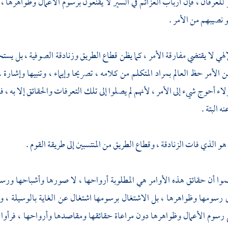
لعرفان ، فإن أرباب العزائم في السير لا يقنعون برسوم الأعمال وظواهرها ، ول
و نصيبهم من الأمر .
لهي لا يقتضي مفارقة الأمر ، كما يظن قطاع الطريق وزنادقة الصوفية ، بل يستخ
الأمر حظ العالم بمراد المتكلم من كلامه ، تصريحا وإيماء ، وتنبيها وإشارة
لاء أحوج شيء إلى الأمر ، لأنهم لم يصلوا إلى تلك التعرفات والحقائق إلا به ،
 البتة .
و الذي فات الزنادقة ، وقطاع الطريق من المنتسبين إلى طريقة القوم .
لموا أن حقائق هذه الأوامر هي المطلوبة أرواحها ، لا صورها وأشباحها ورسو
ى رسومها وظواهرها ، بل الاشتغال برسومها اشتغال عن الغاية بالوسيلة ، و
ع رسوم الأعمال وظواهرها دون مراعاة حقائقها ومقاصدها وأرواحها ، فرأو