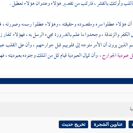
اللب وأولئك بالقشر ، فتركب من تقصير هؤلاء وعدوان هؤلاء تعطيل .
 أن هؤلاء عطلوا سره ومقصوده وحقيقته ، وهؤلاء عطلوا رسمه وصورته ، فظ
لى الكفر والزندقة ، وجحدوا ما علم بالضرورة مجيء الرسل به ، فهؤلاء كفار 
م الذين يرون أن الأمر متوجه إلى قلوبهم قبل جوارحهم ، وأن على القلب عبود
ل عبودية الجوارح ،
وأن كمال العبودية قيام كل من الملك وجنوده بعبوديته ، ف
ية
عناوين الشجرة
تخريج حديث