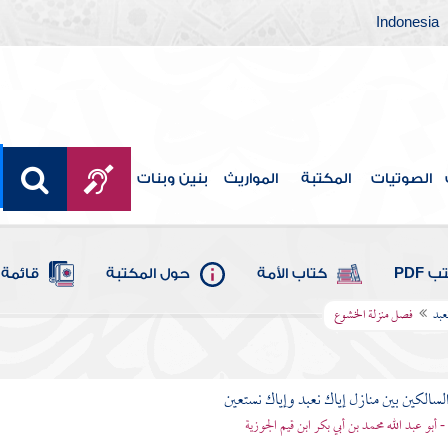
Indonesia
الصوتيات
المكتبة
المواريث
بنين وبنات
 PDF
كتاب الأمة
حول المكتبة
قائمة 
عبد
فصل منزلة الخشوع
لسالكين بين منازل إياك نعبد وإياك نستعين
 - أبو عبد الله محمد بن أبي بكر ابن قيم الجوزية