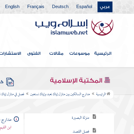
الموت
عربي
Español
Deutsch
Français
English
فصل في انقسام العبودية إلى عامة
وخاصة
فصل في مراتب إياك نعبد علما
الرئيسية
موسوعات
مقالات
الفتوى
الاستشارات
وعملا
فصل مراتب العبودية وهي خمس عشرة مرتبة
المكتبة الإسلامية
كتب
فصل في منازل إياك نعبد
الرئيسية
مدارج السالكين بين منازل إياك نعبد وإياك نستعين
فصل في منازل إياك ن
منزلة اليقظة
منزلة البصيرة
مدارج ا
ابن القيم
فصل القصد