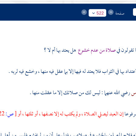
صفحة
522
ا تقولون في
صلاة من عدم خشوع
هل يعتد بها أم لا ؟
عتداد بها في الثواب فلا يعتد له فيها إلا بما عقل فيه منها ، وخشع فيه لربه .
اس
رضي الله عنهما : ليس لك من صلاتك إلا ما عقلت منها .
مرفوعا
إن العبد ليصلي الصلاة ، ولم يكتب له إلا نصفها ، أو ثلثها ، أو
[
ص:
522 ]
ه فلاح المصلين بالخشوع في صلاتهم ، فدل على أن من لم يخشع فليس من أهل الفلا