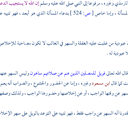
لترمذي
وغيره ، مرفوعا إلى النبي صلى الله عليه وسلم
إن الله لا يستجيب الد
المسألة ، وإما خاص
[
ص:
524 ]
بدعاء المسألة الذي هو أبعد ، فهو تنبيه
ن عبودية من غلبت عليه الغفلة والسهو في الغالب لا تكون مصاحبة للإخلاص 
 عبودية له .
قال الله تعالى
فويل للمصلين الذين هم عن صلاتهم ساهون
وليس السهو عنها ت
ت كما قال
ابن مسعود
وغيره ، وإما عن الحضور والخشوع ، والصواب أنه يعم 
سهو عن وقتها الواجب ، أو عن إخلاصها وحضورها الواجب ، ولذلك وصفهم بال
 قدرنا أنه السهو عن واجب فقط ، فهو تنبيه على التوعد بالويل على سهو الإخ