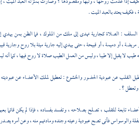
كيف إذا عدمت روحها ، ولبها ومقصودها ؟ وصارت بمنزلة العبد الميت ، إذا لم يع
، فكيف يعتد بالعبد الميت .
سلف : الصلاة كجارية تهدى إلى ملك من الملوك ، فما الظن بمن يهدي إليه
مريضة ، أو دميمة ، أو قبيحة ، حتى يهدي إليه جارية ميتة بلا روح وجارية قبيح
له طيب لا يقبل إلا طيبا ، وليس من العمل الطيب صلاة لا روح فيها ، كما أنه ل
طيل القلب عن عبودية الحضور والخشوع : تعطيل لملك الأعضاء عن عبوديته ، و
وتعطل ؟ .
أعضاء تابعة للقلب ، تصلح بصلاحه ، وتفسد بفساده ، فإذا لم يكن قائما بعبو
غفلة والوسواس فأنى تصح عبودية رعيته وجنده ومادتهم منه ، وعن أمره يصدرون