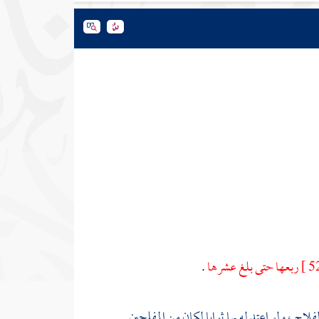
ربعها حتى بلغ عشرها
.
ح ، ولو اعتد له بها ثوابا لكان من المفلحين .