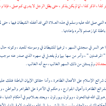
ر كذا ، اذكر كذا ، لما لم يكن يذكر ، حتى يظل الرجل لا يدري كم صلى ، 
ه النبي صلى الله عليه وسلم في هذه الصلاة التي قد أغفله الشيطان فيها ، حتى 
اطلة كما زعمتم لأمره بإعادتها .
ا هو السر في سجدتي السهو ، ترغيما للشيطان في وسوسته للعبد ، وكونه حال بين
 المرغمتين " ، وأمر من سها بهما ولم يفصل في سهوه الذي صدر عنه موجب ا
جدتان
ولم يستثن من ذلك السهو الغالب ، مع أنه الغالب .
ن شرائع الإسلام على الأفعال الظاهرة ، وأما حقائق الإيمان الباطنة فتلك ع
الشرائع الظاهرة وأعمال الجوارح ، وحكم في الآخرة على الظواهر والبواطن ، ولهذ
م إلى الله فيناكحون ، ويرثون ويورثون ، ويعتد بصلاتهم في أحكام الدنيا ،
حكام الثواب والعقاب ليست إلى البشر ، بل إلى الله ، والله يتولاه في الدار الآخ