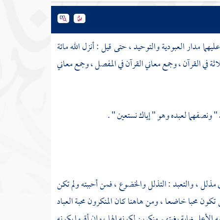
هما مدار العبودية والتوحيد ، حتى قيل : أنزل الله مائة
ثة في القرآن ، وجمع معاني القرآن في المفصل ، وجمع معاني
 " ونصفهما لعبده وهو " إياك نستعين " .
ذلل ، والتعبد : التذلل والخضوع ، فمن أحببته ولم تكن
تكون محبا خاضعا ، ومن هاهنا كان المنكرون محبة العباد
الأعلى نهاية بغيتهم منكرين لكونه إلها ، وإن أقروا بكونه