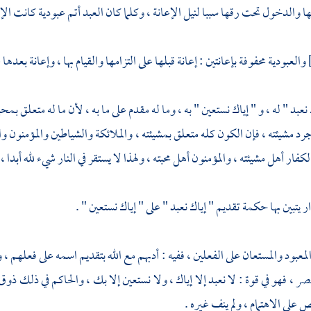
ا والدخول تحت رقها سببا لنيل الإعانة ، وكلما كان العبد أتم عبودية كانت الإع
والعبودية محفوفة بإعانتين : إعانة قبلها على التزامها والقيام بها ، وإعانة بعد
نعبد " له ، و " إياك نستعين " به ، وما له مقدم على ما به ، لأن ما له متعلق بم
جرد مشيئته ، فإن الكون كله متعلق بمشيئته ، والملائكة والشياطين والمؤمنون 
الكفار أهل مشيئته ، والمؤمنون أهل محبته ، ولهذا لا يستقر في النار شيء لله أبدا ، 
 يتبين بها حكمة تقديم " إياك نعبد " على " إياك نستعين " .
لمعبود والمستعان على الفعلين ، ففيه : أدبهم مع الله بتقديم اسمه على فعلهم ، 
ر ، فهو في قوة : لا نعبد إلا إياك ، ولا نستعين إلا بك ، والحاكم في ذلك ذوق
 على الاهتمام ، ولم ينف غيره .