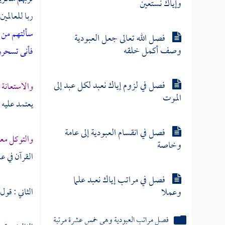
وإياك نستعين
ربا للعالمي
سألتهم من خ
فصل الله تعالى جعل العبودية
وصف أكمل خلقه
فأنى تسحر
فصل في لزوم إياك نعبد لكل عبد إلى
والاستعانة
الموت
يعتمد عليه م
فصل في انقسام العبودية إلى عامة
والتوكل مع
وخاصة
القرآن في عد
فصل في مراتب إياك نعبد علما
وعملا
الثاني : قو
فصل مراتب العبودية وهي خمس عشرة مرتبة