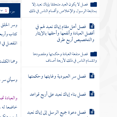
فصل لا يكون العبد متحققا بإياك نعبد إلا
بمتابعة الرسول والإخلاص وأقسام الناس في ذلك
جزء
1
وسر الخلق و
فصل أهل مقام إياك نعبد لهم في
أفضل العبادة وأنفعها وأحقها بالإيثار
كتاب وأربعة 
والتخصيص أربع طرق
المفصل في ال
فصل منفعة العبادة وحكمتها ومقصودها
وانقسام الناس في ذلك لأربعة أصناف
وهما الكلمتا
فصل سر العبودية وغايتها وحكمتها
وسيأتي سر ه
فصل بناء إياك نعبد على أربع قواعد
والعبادة تج
خاضعا له ، 
فصل دعوة جميع الرسل إلى إياك نعبد
لربهم منكرين