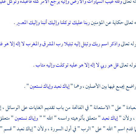
ه تعالى
ولله غيب السماوات والأرض وإليه يرجع الأمر كله فاعبده وتوكل علي
ه تعالى حكاية عن المؤمنين
ربنا عليك توكلنا وإليك أنبنا وإليك المصير
.
له تعالى
واذكر اسم ربك وتبتل إليه تبتيلا رب المشرق والمغرب لا إله إلا هو فا
له تعالى
قل هو ربي لا إله إلا هو عليه توكلت وإليه متاب
.
اضع يجمع فيها بين الأصلين ، وهما "
إياك نعبد وإياك نستعين
" .
بادة " على " الاستعانة " في الفاتحة من باب تقديم الغايات على الوسائل ، إذ "
 ، ولأن "
إياك نعبد
" متعلق بألوهيته واسمه " الله " "
وإياك نستعين
" متعلق
ا قدم اسم " الله " على " الرب " في أول السورة ، ولأن " إياك نعبد " قسم "