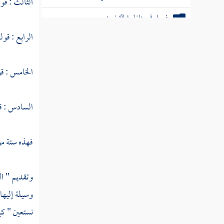
الثالث : قول
فصل في منازل إياك نعبد
الرابع : قول
الخامس : قو
السادس : قو
فهذه ستة مو
وتقديم " الع
وسيلة إليها
نستعين " كم