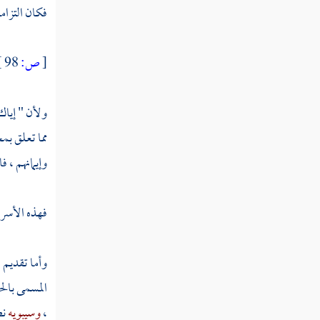
فكان التزامه
[
ص:
98 ]
ولأن " إياك 
مما تعلق بم
وإيمانهم ، ف
فهذه الأسرار
وأما تقديم ا
المسمى بالحص
،
وسيبويه
نص