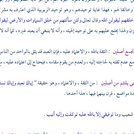
ن وخالقا لهم ، فهذا غاية توحيدهم ، وهو توحيد الربوبية الذي اعترف به مشرك
لقهم ليقولن الله
وقال تعالى
ولئن سألتهم من خلق السماوات والأرض ليقولن
ون
ولهذا يحتج عليهم به على توحيد إلهيته ، وأنه لا ينبغي أن يعبد غيره ، كما أنه 
 تجمع أصلين
: الثقة بالله ، والاعتماد عليه ، فإن العبد قد يثق بالواحد من الناس
ع عدم ثقته به لحاجته إليه ، ولعدم من يقوم مقامه ، فيحتاج إلى اعتماده عليه ، مع
نى يلتئم من أصلين
: من الثقة ، والاعتماد ، وهو حقيقة "
إياك نعبد وإياك نس
ة مواضع ، قرن بينهما فيها ، هذا أحدها .
ل شعيب
وما توفيقي إلا بالله عليه توكلت وإليه أنيب
.