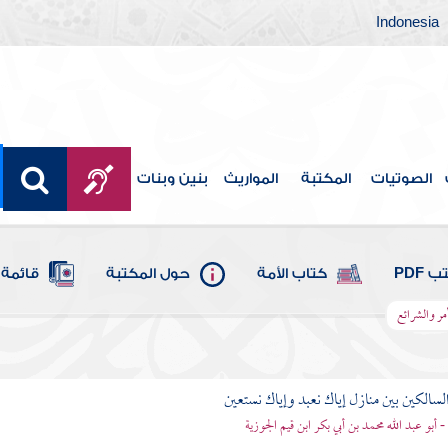
Indonesia
الصوتيات
المكتبة
المواريث
بنين وبنات
 PDF
كتاب الأمة
حول المكتبة
قائمة 
ر والشرائع
لسالكين بين منازل إياك نعبد وإياك نستعين
 - أبو عبد الله محمد بن أبي بكر ابن قيم الجوزية