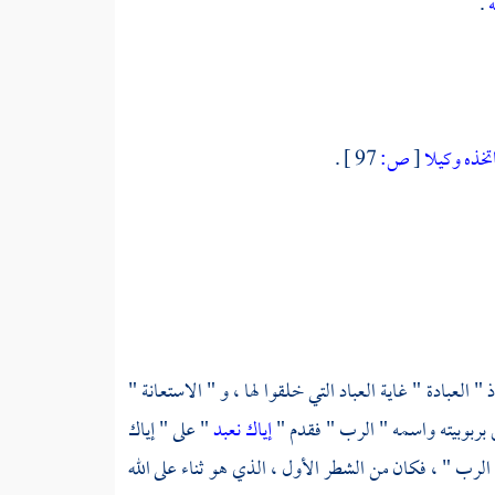
ه
.
تخذه وكيلا
[
ص:
97 ]
.
 العبادة " غاية العباد التي خلقوا لها ، و " الاستعانة "
 بربوبيته واسمه " الرب " فقدم "
إياك نعبد
" على " إياك
 الرب " ، فكان من الشطر الأول ، الذي هو ثناء على الله