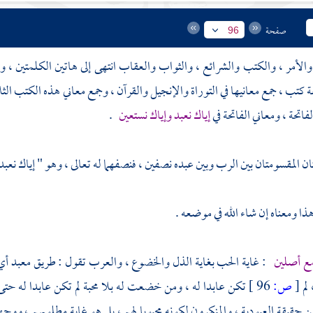
صفحة
96
الأمر ، والكتب والشرائع ، والثواب والعقاب انتهى إلى هاتين الكلمتين ، وعلي
كتب ، جمع معانيها في التوراة والإنجيل والقرآن ، وجمع معاني هذه الكتب الثلا
فاتحة ، ومعاني الفاتحة في
إياك نعبد وإياك نستعين
.
ن المقسومتان بين الرب وبين عبده نصفين ، فنصفهما له تعالى ، وهو " إياك نعبد
ذا ومعناه إن شاء الله في موضعه .
مع أصلين
: غاية الحب بغاية الذل والخضوع ، والعرب تقول : طريق معبد أي م
لم
[
ص:
96 ]
تكن عابدا له ، ومن خضعت له بلا محبة لم تكن عابدا له حتى 
 حقيقة العبودية ، والمنكرون لكونه محبوبا لهم ، بل هو غاية مطلوبهم ، ووجهه 