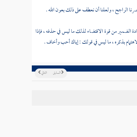
نصرنا الراجح ، ولعلنا أن نعطف على ذلك بعون الله .
ادة الضمير من قوة الاقتضاء لذلك ما ليس في حذفه ، فإذا
هتمام بذكره ، ما ليس في قولك : إياك أحب وأخاف .
السابق
التالي