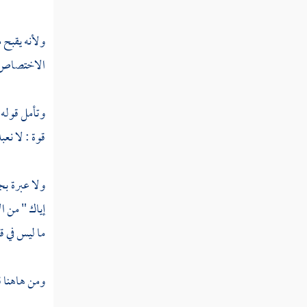
ولأنه يقبح 
الاختصاص لم
وتأمل قوله 
قوة : لا نع
ولا عبرة ب
إياك " من ا
ما ليس في ق
ومن هاهنا ق