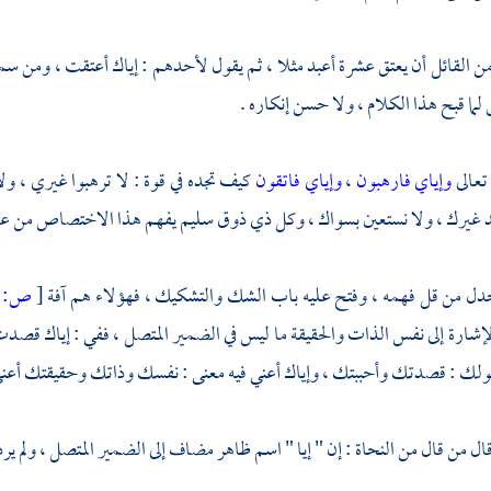
من القائل أن يعتق عشرة أعبد مثلا ، ثم يقول لأحدهم : إياك أعتقت ، ومن سم
ا قبح هذا الكلام ، ولا حسن إنكاره .
تعالى
وإياي فارهبون
،
وإياي فاتقون
كيف تجده في قوة : لا ترهبوا غيري ، ول
بد غيرك ، ولا نستعين بسواك ، وكل ذي ذوق سليم يفهم هذا الاختصاص من علة
جدل من قل فهمه ، وفتح عليه باب الشك والتشكيك ، فهؤلاء هم آفة
[
ص:
9 ]
لإشارة إلى نفس الذات والحقيقة ما ليس في الضمير المتصل ، ففي : إياك ق
ولك : قصدتك وأحببتك ، وإياك أعني فيه معنى : نفسك وذاتك وحقيقتك أعني
ال من قال من النحاة : إن " إيا " اسم ظاهر مضاف إلى الضمير المتصل ، ولم يرد