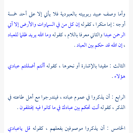
وأما وصف عبيد ربوبيته بالعبودية فلا يأتي إلا على أحد خمسة
أوجه : إما منكرا ، كقوله
إن كل من في السماوات والأرض إلا آتي
الرحمن عبدا
والثاني معرفا باللام ، كقوله
وما الله يريد ظلما للعباد
،
إن الله قد حكم بين العباد
.
الثالث : مقيدا بالإشارة أو نحوها ، كقوله
أأنتم أضللتم عبادي
هؤلاء
.
الرابع : أن يذكروا في عموم عباده ، فيندرجوا مع أهل طاعته في
الذكر ، كقوله
أنت تحكم بين عبادك في ما كانوا فيه يختلفون
.
الخامس : أن يذكروا موصوفين بفعلهم ، كقوله
قل ياعبادي