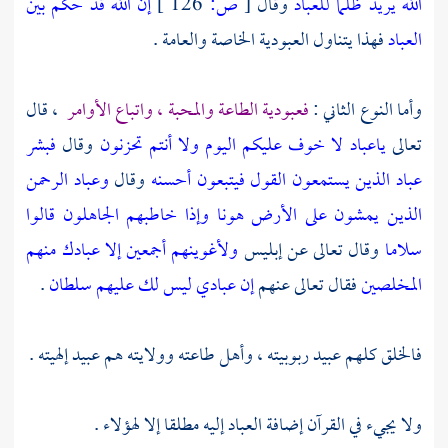
الله يريد ظلما للعباد
وقال
[
ص:
126 ]
إن الله قد حكم بين
العباد
فهذا يتناول العبودية الخاصة والعامة .
وأما النوع الثاني :
فعبودية الطاعة والمحبة ، واتباع الأوامر
، قال
تعالى
ياعباد لا خوف عليكم اليوم ولا أنتم تحزنون
وقال
فبشر
عباد الذين يستمعون القول فيتبعون أحسنه
وقال
وعباد الرحمن
الذين يمشون على الأرض هونا وإذا خاطبهم الجاهلون قالوا
سلاما
وقال تعالى عن إبليس
ولأغوينهم أجمعين إلا عبادك منهم
المخلصين
فقال تعالى عنهم
إن عبادي ليس لك عليهم سلطان
.
فالخلق كلهم عبيد ربوبيته ، وأهل طاعته وولايته هم عبيد إلهيته .
ولا يجيء في القرآن إضافة العباد إليه مطلقا إلا لهؤلاء .