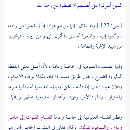
الذين أسرفوا على أنفسهم لا تقنطوا من رحمة الله
.
[
ص:
127 ]
وقد يقال : إنما سماهم عباده إذ لم يقنطوا من رحمته
، وأنابوا إليه ، واتبعوا أحسن ما أنزل إليهم من ربهم ، فيكونوا
من عبيد الإلهية والطاعة .
وإنما انقسمت العبودية إلى خاصة وعامة ، لأن أصل معنى اللفظة
الذل والخضوع ، يقال طريق معبد إذا كان مذللا بوطء الأقدام ،
وفلان عبده الحب إذا ذلله ، لكن أولياؤه خضعوا له وذلوا طوعا
واختيارا ، وانقيادا لأمره ونهيه ، وأعداؤه خضعوا له قهرا ورغما .
ونظير انقسام العبودية إلى خاصة وعامة
انقسام القنوت إلى خاص
وعام ، والسجود كذلك
، قال تعالى في القنوت الخاص
أمن هو