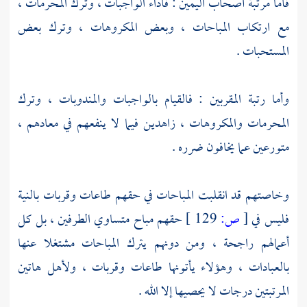
فأما مرتبة أصحاب اليمين : فأداء الواجبات ، وترك المحرمات ،
مع ارتكاب المباحات ، وبعض المكروهات ، وترك بعض
المستحبات .
وأما رتبة المقربين : فالقيام بالواجبات والمندوبات ، وترك
المحرمات والمكروهات ، زاهدين فيما لا ينفعهم في معادهم ،
متورعين عما يخافون ضرره .
وخاصتهم قد انقلبت المباحات في حقهم طاعات وقربات بالنية
فليس في
[
ص:
129 ]
حقهم مباح متساوي الطرفين ، بل كل
أعمالهم راجحة ، ومن دونهم يترك المباحات مشتغلا عنها
بالعبادات ، وهؤلاء يأتونها طاعات وقربات ، ولأهل هاتين
المرتبتين درجات لا يحصيها إلا الله .