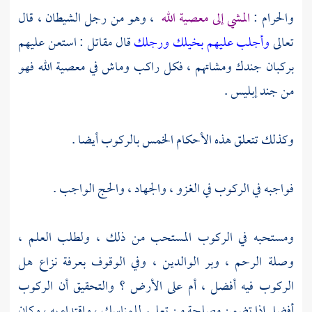
والحرام :
المشي إلى معصية الله
، وهو من رجل الشيطان ، قال
تعالى
وأجلب عليهم بخيلك ورجلك
قال
مقاتل
: استعن عليهم
بركبان جندك ومشاتهم ، فكل راكب وماش في معصية الله فهو
من جند إبليس .
وكذلك تتعلق هذه الأحكام الخمس بالركوب أيضا .
فواجبه في الركوب في الغزو ، والجهاد ، والحج الواجب .
ومستحبه في الركوب المستحب من ذلك ، ولطلب العلم ،
وصلة الرحم ، وبر الوالدين ، وفي الوقوف بعرفة نزاع هل
الركوب فيه أفضل ، أم على الأرض ؟ والتحقيق أن الركوب
أفضل إذا تضمن مصلحة من تعليم للمناسك ، واقتداء به ، وكان