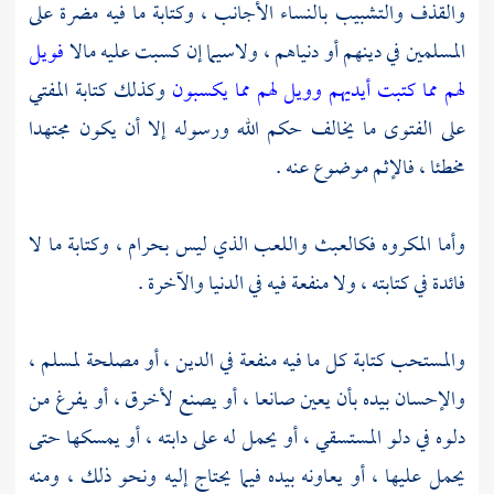
والقذف والتشبيب بالنساء الأجانب ، وكتابة ما فيه مضرة على
المسلمين في دينهم أو دنياهم ، ولاسيما إن كسبت عليه مالا
فويل
لهم مما كتبت أيديهم وويل لهم مما يكسبون
وكذلك كتابة المفتي
على الفتوى ما يخالف حكم الله ورسوله إلا أن يكون مجتهدا
مخطئا ، فالإثم موضوع عنه .
وأما المكروه فكالعبث واللعب الذي ليس بحرام ، وكتابة ما لا
فائدة في كتابته ، ولا منفعة فيه في الدنيا والآخرة .
والمستحب كتابة كل ما فيه منفعة في الدين ، أو مصلحة لمسلم ،
والإحسان بيده بأن يعين صانعا ، أو يصنع لأخرق ، أو يفرغ من
دلوه في دلو المستسقي ، أو يحمل له على دابته ، أو يمسكها حتى
يحمل عليها ، أو يعاونه بيده فيما يحتاج إليه ونحو ذلك ، ومنه