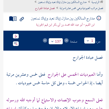
الرئيسية
مدارج السالكين بين منازل إياك نعبد وإياك نستعين
تراجم الأعلام
فصل مراتب العبودية وهي خمس عشرة مرتبة
فصل عبادة الجوارح
مدارج السالكين بين منازل إياك نعبد وإياك نستعين
ابن القيم - أبو عبد الله محمد بن أبي بكر ابن قيم الجوزية
جزء
صفحة
1
137
فصل عبادة الجوارح
وأما
العبوديات الخمس على الجوارح
فعلى خمس وعشرين مرتبة
أيضا ، إذ الحواس خمسة ، وعلى كل حاسة خمس عبوديات .
فعلى السمع وجوب الإنصات والاستماع لما أوجبه الله ورسوله
عليه
، من استماع الإسلام والإيمان وفروضهما ، وكذلك
استماع