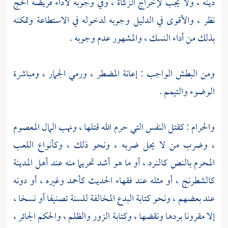
دينه ، ولا يجب لإخراج الزكاة ، وفي وجوبه لأداء فريضة الحج
نظر ، والأقوى في الدليل وجوبه لدخوله في الاستطاعة وتمكنه
بذلك من أداء النسك ، والمشهور عدم وجوبه .
ومن البطش الواجب : إعانة المضطر ، ورمي الجمار ، ومباشرة
الوضوء والتيمم .
والحرام : كقتل النفس التي حرم الله قتلها ، ونهب المال المعصوم
، وضرب من لا يحل ضربه ، ونحو ذلك ، وكأنواع اللعب
المحرم بالنص كالنرد ، أو ما هو أشد تحريما منه عند
أهل المدينة
كالشطرنج ، أو مثله عند فقهاء الحديث
كأحمد
وغيره ، أو دونه
عند بعضهم ، ونحو كتابة البدع المخالفة للسنة تصنيفا أو نسخا ،
إلا مقرونا بردها ونقضها ، وكتابة الزور والظلم ، والحكم الجائر ،