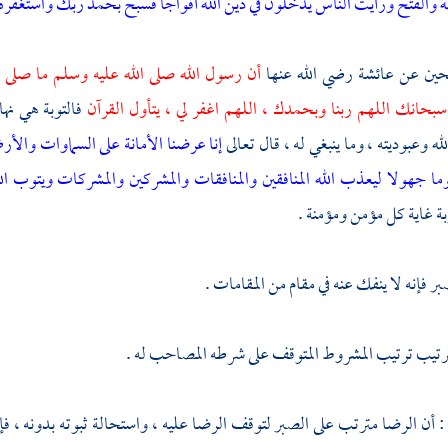
ه والفتح
ورأيت الناس يدخلون في دين الله أفواجا
فسبح بحمد ربك واستغفره
حين عن
عائشة
رضي الله عنها
أن رسول الله صلى الله عليه وسلم ما صلى ص
بحانك اللهم ربنا وبحمدك ، اللهم اغفر لي ، يتأول القرآن
فالتوبة هي نه
له وعبوديته ، وما ينبغي له ، قال تعالى
إنا عرضنا الأمانة على السماوات والأر
وما جهولا
ليعذب الله المنافقين والمنافقات والمشركين والمشركات ويتوب الل
بة غاية كل مؤمن ومؤمنة .
 فإنه لا ينفك عنه في مقام من المقامات .
لترتيب ترتيب المشروط المتوقف على شرطه المصاحب له .
 أن الرضا مترتب على الصبر لتوقف الرضا عليه ، واستحالة ثبوته بدونه ، فإذ