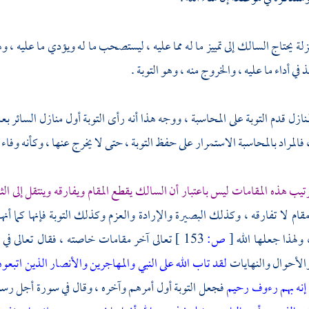
زلة يحتاج السالك إلى تمييز ما له مما عليه ، ليستصحب ما له ويؤدي ما عليه ، وهو
 في أداء ما عليه ، والخروج منه ، وهو التوبة .
زل قدم التوبة على المحاسبة ، ووجه هذا أنه رأى التوبة أول منازل السائر بع
، فالمراد بالمحاسبة الاستمرار على حفظ التوبة ، حتى لا يخرج عنها ، وكأنه وفاء ب
تيب هذه المقامات ليس باعتبار أن السالك يقطع المقام ويفارقه وينتقل إلى الث
قام لا تفارقه ، وكذلك البصيرة والإرادة والعزم وكذلك التوبة فإنها كما أن
ولهذا جعلها الله
[
ص:
153 ]
تعالى آخر مقامات خاصته ، فقال تعالى في 
الأحوال والنهايات
لقد تاب الله على النبي والمهاجرين والأنصار الذين اتبعو
إنه بهم رءوف رحيم
فجعل التوبة أول أمرهم وآخره ، وقال في سورة أجل رسو