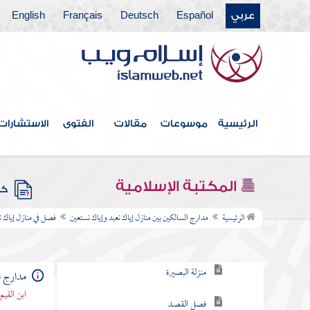
الموت
عربي
Español
Deutsch
Français
English
فصل في انقسام العبودية إلى عامة
وخاصة
فصل في مراتب إياك نعبد علما
الرئيسية
موسوعات
مقالات
الفتوى
الاستشارات
وعملا
فصل مراتب العبودية وهي خمس عشرة مرتبة
المكتبة الإسلامية
كتب
فصل في منازل إياك نعبد
الرئيسية
مدارج السالكين بين منازل إياك نعبد وإياك نستعين
فصل في منازل إياك ن
منزلة اليقظة
منزلة البصيرة
مدارج ا
ابن القيم
فصل القصد