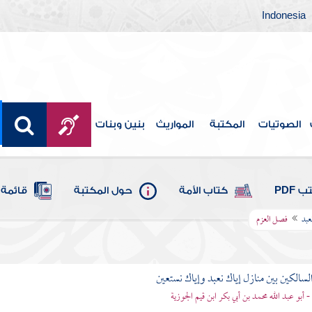
Indonesia
الصوتيات
المكتبة
المواريث
بنين وبنات
 PDF
كتاب الأمة
حول المكتبة
قائمة 
عبد
فصل العزم
لسالكين بين منازل إياك نعبد وإياك نستعين
 - أبو عبد الله محمد بن أبي بكر ابن قيم الجوزية