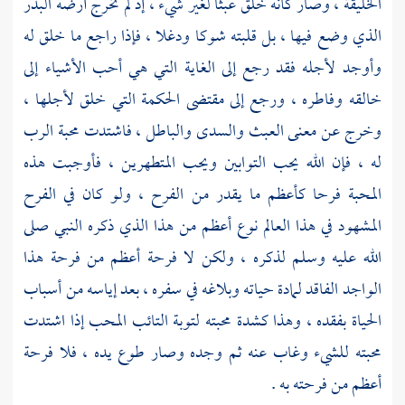
الخليقة ، وصار كأنه خلق عبثا لغير شيء ، إذ لم تخرج أرضه البذر
الذي وضع فيها ، بل قلبته شوكا ودغلا ، فإذا راجع ما خلق له
وأوجد لأجله فقد رجع إلى الغاية التي هي أحب الأشياء إلى
خالقه وفاطره ، ورجع إلى مقتضى الحكمة التي خلق لأجلها ،
وخرج عن معنى العبث والسدى والباطل ، فاشتدت محبة الرب
له ، فإن الله يحب التوابين ويحب المتطهرين ، فأوجبت هذه
المحبة فرحا كأعظم ما يقدر من الفرح ، ولو كان في الفرح
المشهود في هذا العالم نوع أعظم من هذا الذي ذكره النبي صلى
الله عليه وسلم لذكره ، ولكن لا فرحة أعظم من فرحة هذا
الواجد الفاقد لمادة حياته وبلاغه في سفره ، بعد إياسه من أسباب
الحياة بفقده ، وهذا كشدة محبته لتوبة التائب المحب إذا اشتدت
محبته للشيء وغاب عنه ثم وجده وصار طوع يده ، فلا فرحة
أعظم من فرحته به .