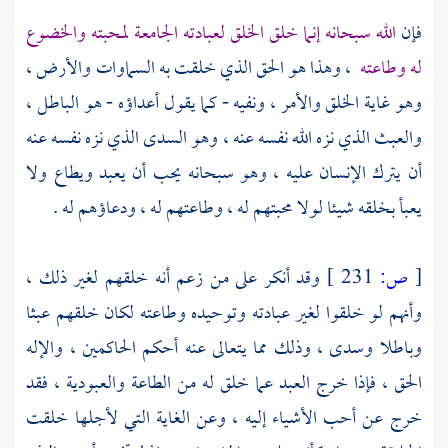
فإن
الله سبحانه إنما خلق الخلق لعبادته الجامعة لمحبته والخضوع
له وطاعته
، وهذا هو الحق الذي خلقت به السماوات والأرض ،
وهو غاية الخلق والأمر ، ونفيه - كما يقول أعداؤه - هو الباطل ،
والعبث الذي نزه الله نفسه عنه ، وهو
السدى
الذي نزه نفسه عنه
أن يترك الإنسان عليه ، وهو سبحانه يحب أن يعبد ويطاع ولا
يعبأ بخلقه شيئا لولا محبتهم له ، وطاعتهم له ، ودعاؤهم له .
[
ص:
231 ]
وقد أنكر على من زعم أنه خلقهم لغير ذلك ،
وأنهم لو خلقوا لغير عبادته وتوحيده وطاعته لكان خلقهم عبثا
وباطلا وسدى ، وذلك مما يتعالى عنه أحكم الحاكمين ، والإله
الحق ، فإذا خرج العبد عما خلق له من الطاعة والعبودية ، فقد
خرج عن أحب الأشياء إليه ، وعن الغاية التي لأجلها خلقت