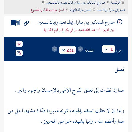
الرئيسية
مدارج السالكين بين منازل إياك نعبد وإياك نستعين
تراجم الأعلام
فصل في منازل إياك نعبد
فصل منزلة التوبة
فصل مراتب الذل والخضوع
مدارج السالكين بين منازل إياك نعبد وإياك نستعين
ابن القيم - أبو عبد الله محمد بن أبي بكر ابن قيم الجوزية
جزء
صفحة
1
231
فصل
هذا إذا نظرت إلى تعلق الفرح الإلهي بالإحسان والجود والبر .
وأما إن لاحظت تعلقه بإلهيته وكونه معبودا فذاك مشهد أجل من
هذا وأعظم منه ، وإنما يشهده خواص المحبين .