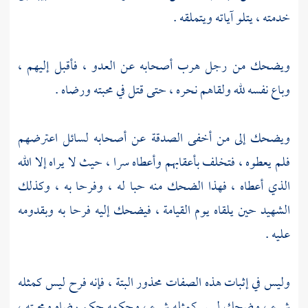
خدمته ، يتلو آياته ويتملقه .
ويضحك من رجل هرب أصحابه عن العدو ، فأقبل إليهم ،
وباع نفسه لله ولقاهم نحره ، حتى قتل في محبته ورضاه .
ويضحك إلى من أخفى الصدقة عن أصحابه لسائل اعترضهم
فلم يعطوه ، فتخلف بأعقابهم وأعطاه سرا ، حيث لا يراه إلا الله
الذي أعطاه ، فهذا الضحك منه حبا له ، وفرحا به ، وكذلك
الشهيد حين يلقاه يوم القيامة ، فيضحك إليه فرحا به وبقدومه
عليه .
وليس في إثبات هذه الصفات محذور البتة ، فإنه فرح ليس كمثله
شيء ، وضحك ليس كمثله شيء ، وحكمه حكم رضاه ومحبته ،